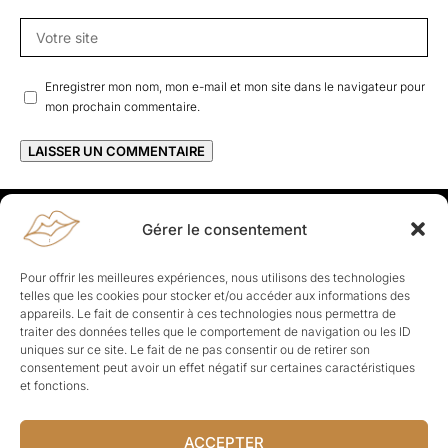
Enregistrer mon nom, mon e-mail et mon site dans le navigateur pour
mon prochain commentaire.
Gérer le consentement
Rapporteuses
À propos de Rapporteuses :
Rapporteuses, c’est l’histoire de
Pour offrir les meilleures expériences, nous utilisons des technologies
Parisiennes, bien dans leurs baskets qui aiment rapporter ce qui leur
telles que les cookies pour stocker et/ou accéder aux informations des
cause, leur apporte et leur rapporte !
appareils. Le fait de consentir à ces technologies nous permettra de
traiter des données telles que le comportement de navigation ou les ID
Les Topics
uniques sur ce site. Le fait de ne pas consentir ou de retirer son
Société
Politique
Business
Culture
Sport
consentement peut avoir un effet négatif sur certaines caractéristiques
Lifestyle
Beauté
Santé
et fonctions.
ACCEPTER