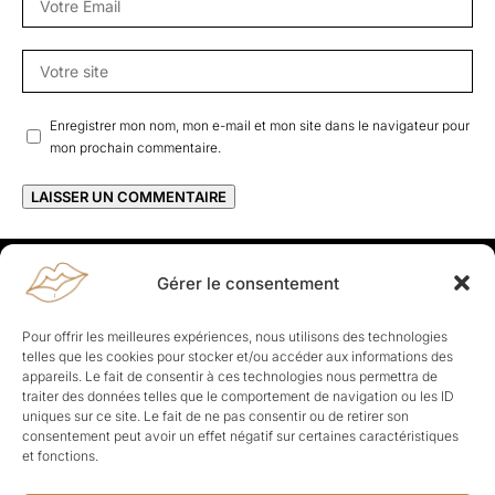
Enregistrer mon nom, mon e-mail et mon site dans le navigateur pour
mon prochain commentaire.
Gérer le consentement
Rapporteuses
À propos de Rapporteuses :
Rapporteuses, c’est l’histoire de
Pour offrir les meilleures expériences, nous utilisons des technologies
Parisiennes, bien dans leurs baskets qui aiment rapporter ce qui leur
telles que les cookies pour stocker et/ou accéder aux informations des
cause, leur apporte et leur rapporte !
appareils. Le fait de consentir à ces technologies nous permettra de
traiter des données telles que le comportement de navigation ou les ID
Les Topics
uniques sur ce site. Le fait de ne pas consentir ou de retirer son
Société
Politique
Business
Culture
Sport
consentement peut avoir un effet négatif sur certaines caractéristiques
Lifestyle
Beauté
Santé
et fonctions.