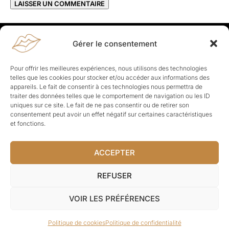
Gérer le consentement
Rapporteuses
À propos de Rapporteuses :
Rapporteuses, c’est l’histoire de
Pour offrir les meilleures expériences, nous utilisons des technologies
Parisiennes, bien dans leurs baskets qui aiment rapporter ce qui leur
telles que les cookies pour stocker et/ou accéder aux informations des
cause, leur apporte et leur rapporte !
appareils. Le fait de consentir à ces technologies nous permettra de
traiter des données telles que le comportement de navigation ou les ID
Les Topics
uniques sur ce site. Le fait de ne pas consentir ou de retirer son
Société
Politique
Business
Culture
Sport
consentement peut avoir un effet négatif sur certaines caractéristiques
Lifestyle
Beauté
Santé
et fonctions.
ACCEPTER
© Rapporteuses.com.
REFUSER
Tous droits réservés.
VOIR LES PRÉFÉRENCES
Mentions légales
–
Charte de déontologie
–
CGU
–
Politique de
Politique de cookies
Politique de confidentialité
confidentialité
–
CGV
–
À-propos
–
Contact