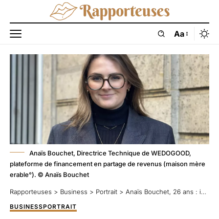
Aa
Anaïs Bouchet, Directrice Technique de WEDOGOOD,
plateforme de financement en partage de revenus (maison mère
erable°). © Anaïs Bouchet
Rapporteuses
>
Business
>
Portrait
>
Anaïs Bouchet, 26 ans : ingénieure dans le boys’ club de la tech
BUSINESS
PORTRAIT