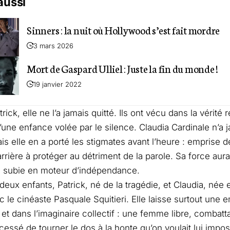
 aussi
Sinners : la nuit où Hollywood s’est fait mordre
3 mars 2026
Mort de Gaspard Ulliel : Juste la fin du monde !
19 janvier 2022
trick, elle ne l’a jamais quitté. Ils ont vécu dans la vérité
’une enfance volée par le silence. Claudia Cardinale n’a 
s elle en a porté les stigmates avant l’heure : emprise
rrière à protéger au détriment de la parole. Sa force aur
e subie en moteur d’indépendance.
e deux enfants, Patrick, né de la tragédie, et Claudia, né
 le cinéaste Pasquale Squitieri. Elle laisse surtout une e
n et dans l’imaginaire collectif : une femme libre, combatt
 cessé de tourner le dos à la honte qu’on voulait lui impos