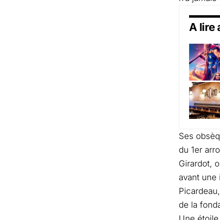
A lire
Ses obsèqu
du 1er arr
Girardot, 
avant une 
Picardeau,
de la fonda
Une étoile 