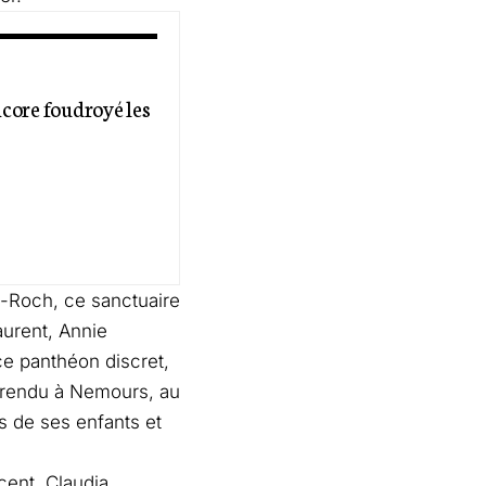
ncore foudroyé les
t-Roch, ce sanctuaire
aurent, Annie
 ce panthéon discret,
 rendu à Nemours, au
és de ses enfants et
scent. Claudia