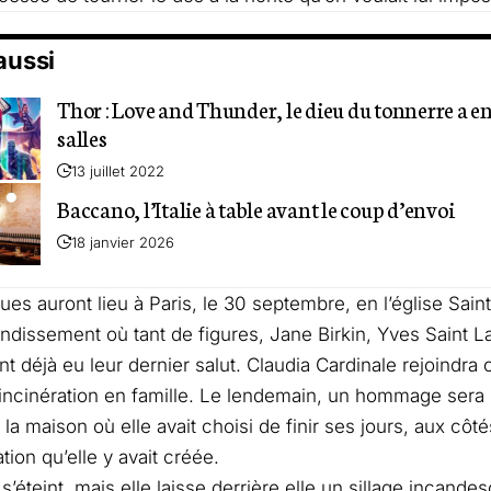
 aussi
Thor : Love and Thunder, le dieu du tonnerre a e
salles
13 juillet 2022
Baccano, l’Italie à table avant le coup d’envoi
18 janvier 2026
es auront lieu à Paris, le 30 septembre, en l’église Sain
ondissement où tant de figures, Jane Birkin, Yves Saint L
ont déjà eu leur dernier salut. Claudia Cardinale rejoindra
incinération en famille. Le lendemain, un hommage sera
 la maison où elle avait choisi de finir ses jours, aux côt
tion qu’elle y avait créée.
s’éteint, mais elle laisse derrière elle un sillage incande