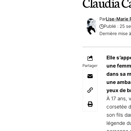
Claudia Ca
Par
Lise-Marie 
Publié : 25 
Dernière mise 
Elle s’app
une femme 
Partager
dans sa ma
une ambas
yeux de br
À 17 ans, v
corsetée d
son fils da
légende d