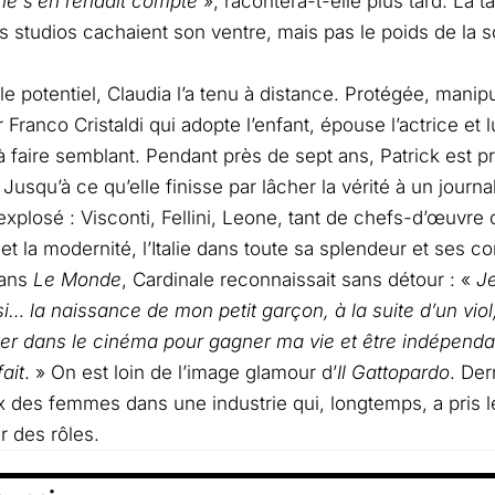
ne s’en rendait compte
», racontera-t-elle plus tard. La t
s studios cachaient son ventre, mais pas le poids de la s
e potentiel, Claudia l’a tenu à distance. Protégée, manipu
Franco Cristaldi qui adopte l’enfant, épouse l’actrice et l
à faire semblant. Pendant près de sept ans, Patrick est
. Jusqu’à ce qu’elle finisse par lâcher la vérité à un journ
explosé : Visconti, Fellini, Leone, tant de chefs-d’œuvre o
et la modernité, l’Italie dans toute sa splendeur et ses co
dans
Le Monde
, Cardinale reconnaissait sans détour : «
Je
 si… la naissance de mon petit garçon, à la suite d’un vio
r dans le cinéma pour gagner ma vie et être indépendant
fait
. » On est loin de l’image glamour d’
Il Gattopardo
. Der
prix des femmes dans une industrie qui, longtemps, a pris 
r des rôles.