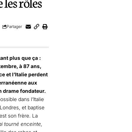
 les rôles
Partager
ant plus que ça :
ptembre, à 87 ans,
 et l’Italie perdent
terranéenne aux
un drame fondateur.
ssible dans l’Italie
Londres, et baptise
’est son frère. La
ai tourné enceinte,