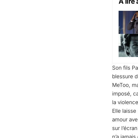
A lire
Son fils Pa
blessure d
MeToo, mai
imposé, ca
la violenc
Elle laiss
amour avec
sur l’écra
n’a jamais