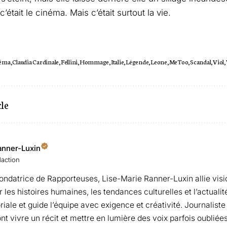
c’était le cinéma. Mais c’était surtout la vie.
éma
Claudia Cardinale
Fellini
Hommage
Italie
Légende
Leone
MeToo
Scandal
Viol
cle
anner-Luxin
daction
fondatrice de Rapporteuses, Lise-Marie Ranner-Luxin allie visi
les histoires humaines, les tendances culturelles et l’actualité 
oriale et guide l’équipe avec exigence et créativité. Journaliste
ont vivre un récit et mettre en lumière des voix parfois oubliées