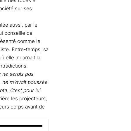
aille des robes et
ociété sur ses
lée aussi, par le
ui conseille de
 présenté comme le
aliste. Entre-temps, sa
ù elle incarnait la
ntradictions.
 ne serais pas
l, ne m’avait poussée
e. C’est pour lui
rière les projecteurs,
leurs corps avant de