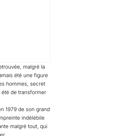
 retrouvée, malgré la
jamais été une figure
 des hommes, secret
a été de transformer
e en 1979 de son grand
mpreinte indélébile
ante malgré tout, qui
er.