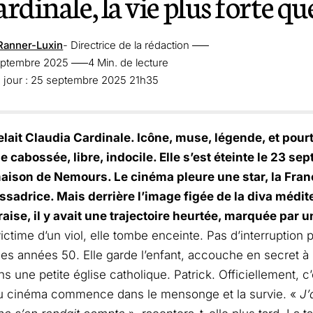
rdinale, la vie plus forte que
Ranner-Luxin
- Directrice de la rédaction
septembre 2025
4 Min. de lecture
à jour : 25 septembre 2025 21h35
elait Claudia Cardinale. Icône, muse, légende, et pourt
cabossée, libre, indocile. Elle s’est éteinte le 23 se
ison de Nemours. Le cinéma pleure une star, la France
sadrice. Mais derrière l’image figée de la diva médi
aise, il y avait une trajectoire heurtée, marquée par 
ictime d’un viol, elle tombe enceinte. Pas d’interruption po
es années 50. Elle garde l’enfant, accouche en secret à 
ns une petite église catholique. Patrick. Officiellement, c
u cinéma commence dans le mensonge et la survie. «
J’