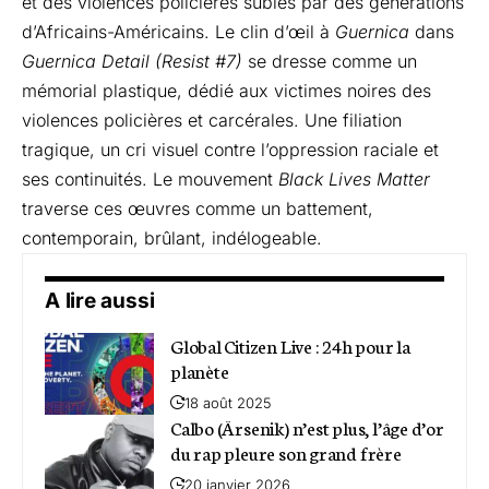
et des violences policières subies par des générations
d’Africains-Américains. Le clin d’œil à
Guernica
dans
Guernica Detail (Resist #7)
se dresse comme un
mémorial plastique, dédié aux victimes noires des
violences policières et carcérales. Une filiation
tragique, un cri visuel contre l’oppression raciale et
ses continuités. Le mouvement
Black Lives Matter
traverse ces œuvres comme un battement,
contemporain, brûlant, indélogeable.
A lire aussi
Global Citizen Live : 24h pour la
planète
18 août 2025
Calbo (Ärsenik) n’est plus, l’âge d’or
du rap pleure son grand frère
20 janvier 2026