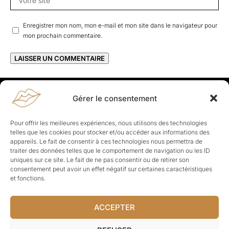
Enregistrer mon nom, mon e-mail et mon site dans le navigateur pour
mon prochain commentaire.
Gérer le consentement
Rapporteuses
À propos de Rapporteuses :
Rapporteuses, c’est l’histoire de
Pour offrir les meilleures expériences, nous utilisons des technologies
Parisiennes, bien dans leurs baskets qui aiment rapporter ce qui leur
telles que les cookies pour stocker et/ou accéder aux informations des
cause, leur apporte et leur rapporte !
appareils. Le fait de consentir à ces technologies nous permettra de
traiter des données telles que le comportement de navigation ou les ID
Les Topics
uniques sur ce site. Le fait de ne pas consentir ou de retirer son
Société
Politique
Business
Culture
Sport
consentement peut avoir un effet négatif sur certaines caractéristiques
Lifestyle
Beauté
Santé
et fonctions.
ACCEPTER
© Rapporteuses.com.