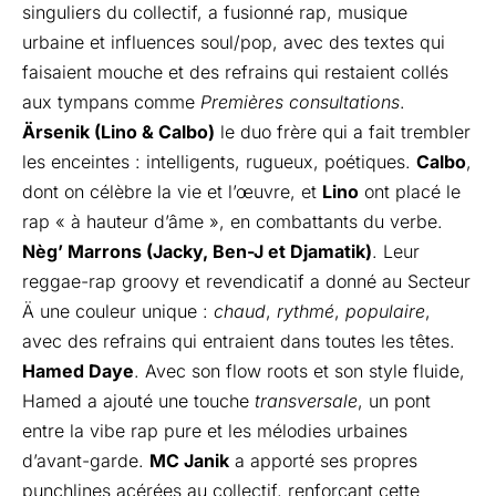
singuliers du collectif, a fusionné rap, musique
urbaine et influences soul/pop, avec des textes qui
faisaient mouche et des refrains qui restaient collés
aux tympans comme
Premières consultations
.
Ärsenik (Lino & Calbo)
le duo frère qui a fait trembler
les enceintes : intelligents, rugueux, poétiques.
Calbo
,
dont on célèbre la vie et l’œuvre, et
Lino
ont placé le
rap « à hauteur d’âme », en combattants du verbe.
Nèg’ Marrons (Jacky, Ben-J et Djamatik)
. Leur
reggae-rap groovy et revendicatif a donné au Secteur
Ä une couleur unique :
chaud
,
rythmé
,
populaire
,
avec des refrains qui entraient dans toutes les têtes.
Hamed Daye
. Avec son flow roots et son style fluide,
Hamed a ajouté une touche
transversale
, un pont
entre la vibe rap pure et les mélodies urbaines
d’avant-garde.
MC Janik
a apporté ses propres
punchlines acérées au collectif, renforçant cette