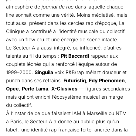
atmosphère de
journal de rue
dans laquelle chaque
line sonnait comme une vérité. Moins médiatisé, mais
tout aussi présent dans les cercles rap d’époque,
La
Clinique
a contribué à l’identité musicale du collectif
avec un flow cru et une énergie de scène intacte.
Le Secteur Ä a aussi intégré, ou influencé, d’autres
talents au fil du temps :
Pit Baccardi
rappeur aux
couplets léchés qui a renforcé l’équipe autour de
1999–2000.
Singuila
voix R&B/rap mêlant douceur et
punch dans ses refrains.
Futuristiq
,
Fdy Phenomen
,
Opee
,
Perle Lama
,
X-Clusives
— figures secondaires
mais qui ont enrichi l’écosystème musical en marge
du collectif.
À l’instar de ce que faisaient IAM à Marseille ou NTM
à Paris, le Secteur Ä a donné au public plus qu’un
label
: une identité rap française forte, ancrée dans la