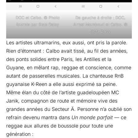
DOC et Calbo. © Photo
De gauche à droite : DOC,
fournie par Sista Daisy
Armel Mombouli et Calbo. ©
Sista Daisy
Les artistes ultramarins, eux aussi, ont pris la parole.
Rien d’étonnant : Calbo avait tissé, au fil des années,
des ponts solides entre Paris, les Antilles et la
Guyane, en mêlant rap, reggae et conscience, comme
autant de passerelles musicales. La chanteuse RnB
guyanaise K-Reen a elle aussi exprimé sa peine.
Même élan du côté de l’artiste guadeloupéen MC
Janik, compagnon de route et mémoire vive des
grandes années du Secteur Ä. Personne n’a oublié son
refrain devenu mantra dans
Un monde parfait
— ce
reggae aux allures de boussole pour toute une
génération :