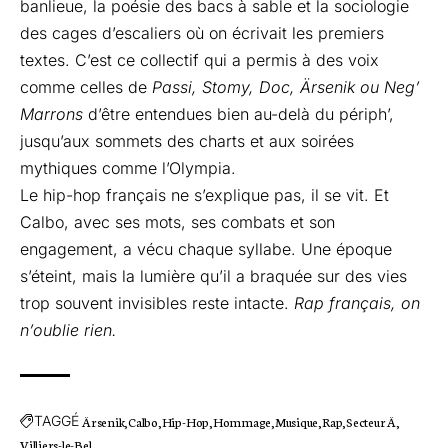
banlieue, la poésie des bacs à sable et la sociologie
des cages d’escaliers où on écrivait les premiers
textes. C’est ce collectif qui a permis à des voix
comme celles de
Passi, Stomy, Doc, Ärsenik ou Neg’
Marrons
d’être entendues bien au-delà du périph’,
jusqu’aux sommets des charts et aux soirées
mythiques comme l’Olympia.
Le hip-hop français ne s’explique pas, il se vit. Et
Calbo, avec ses mots, ses combats et son
engagement, a vécu chaque syllabe. Une époque
s’éteint, mais la lumière qu’il a braquée sur des vies
trop souvent invisibles reste intacte.
Rap français, on
n’oublie rien.
TAGGÉ
Ärsenik
Calbo
Hip-Hop
Hommage
Musique
Rap
Secteur Ä
Villiers-le-Bel