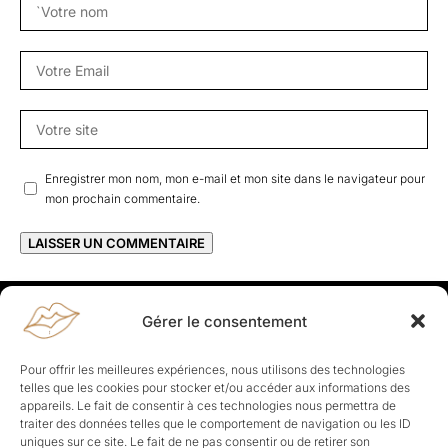
Enregistrer mon nom, mon e-mail et mon site dans le navigateur pour
mon prochain commentaire.
Gérer le consentement
Rapporteuses
À propos de Rapporteuses :
Rapporteuses, c’est l’histoire de
Pour offrir les meilleures expériences, nous utilisons des technologies
Parisiennes, bien dans leurs baskets qui aiment rapporter ce qui leur
telles que les cookies pour stocker et/ou accéder aux informations des
cause, leur apporte et leur rapporte !
appareils. Le fait de consentir à ces technologies nous permettra de
traiter des données telles que le comportement de navigation ou les ID
Les Topics
uniques sur ce site. Le fait de ne pas consentir ou de retirer son