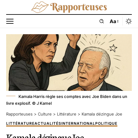
Aa
Kamala Harris règle ses comptes avec Joe Biden dans un
livre explosif. © J Kamel
Rapporteuses
>
Culture
>
Littérature
>
Kamala dézingue Joe
LITTÉRATURE
ACTUALITÉS
INTERNATIONAL
POLITIQUE
Kamala dézingue Joe