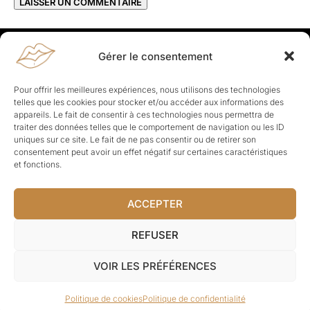
Gérer le consentement
Rapporteuses
À propos de Rapporteuses :
Rapporteuses, c’est l’histoire de
Pour offrir les meilleures expériences, nous utilisons des technologies
Parisiennes, bien dans leurs baskets qui aiment rapporter ce qui leur
telles que les cookies pour stocker et/ou accéder aux informations des
cause, leur apporte et leur rapporte !
appareils. Le fait de consentir à ces technologies nous permettra de
traiter des données telles que le comportement de navigation ou les ID
Les Topics
uniques sur ce site. Le fait de ne pas consentir ou de retirer son
Société
Politique
Business
Culture
Sport
consentement peut avoir un effet négatif sur certaines caractéristiques
Lifestyle
Beauté
Santé
et fonctions.
ACCEPTER
© Rapporteuses.com.
REFUSER
Tous droits réservés.
VOIR LES PRÉFÉRENCES
Mentions légales
–
Charte de déontologie
–
CGU
–
Politique de
Politique de cookies
Politique de confidentialité
confidentialité
–
CGV
–
À-propos
–
Contact