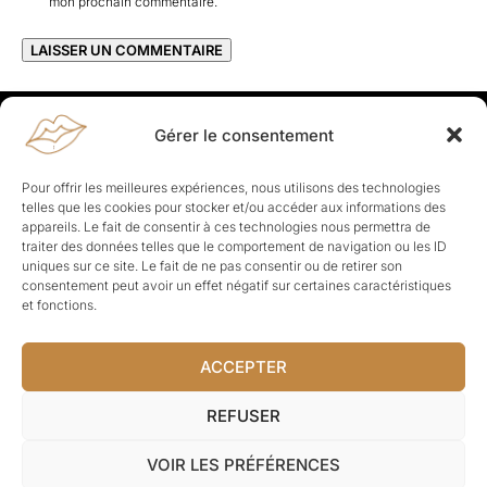
mon prochain commentaire.
Gérer le consentement
Rapporteuses
À propos de Rapporteuses :
Rapporteuses, c’est l’histoire de
Pour offrir les meilleures expériences, nous utilisons des technologies
Parisiennes, bien dans leurs baskets qui aiment rapporter ce qui leur
telles que les cookies pour stocker et/ou accéder aux informations des
cause, leur apporte et leur rapporte !
appareils. Le fait de consentir à ces technologies nous permettra de
traiter des données telles que le comportement de navigation ou les ID
Les Topics
uniques sur ce site. Le fait de ne pas consentir ou de retirer son
Société
Politique
Business
Culture
Sport
consentement peut avoir un effet négatif sur certaines caractéristiques
Lifestyle
Beauté
Santé
et fonctions.
ACCEPTER
© Rapporteuses.com.
REFUSER
Tous droits réservés.
VOIR LES PRÉFÉRENCES