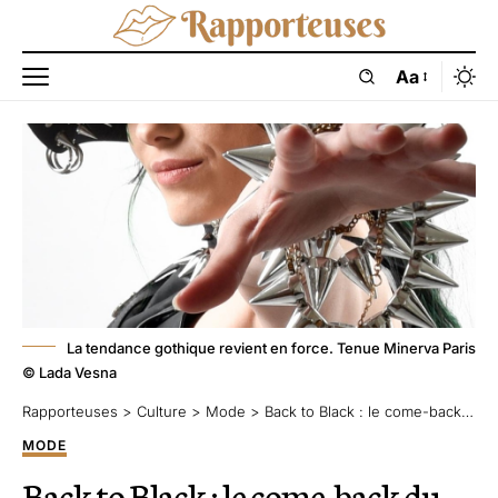
Aa
La tendance gothique revient en force. Tenue Minerva Paris
© Lada Vesna
Rapporteuses
>
Culture
>
Mode
>
Back to Black : le come-back du noir, version gothique chic
MODE
Back to Black : le come-back du