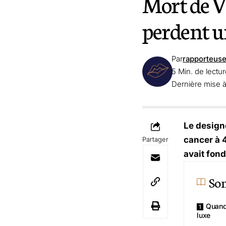
Mort de Vi
perdent u
Par
rapporteus
5 Min. de lectu
Dernière mise 
Le design
cancer à 4
Partager
avait fon
So
Quand
luxe