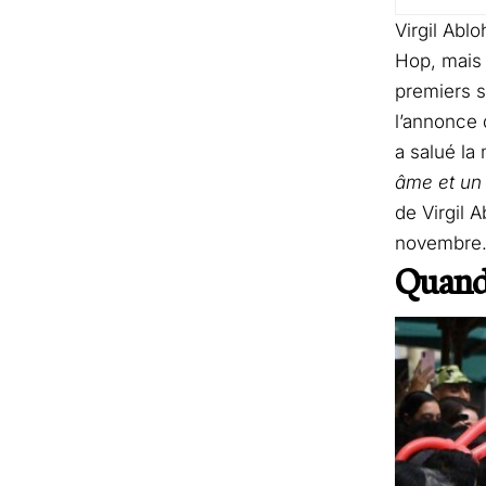
Virgil Abl
Hop, mais 
premiers s
l’annonce 
a salué la
âme et un
de Virgil 
novembre. E
Quand 