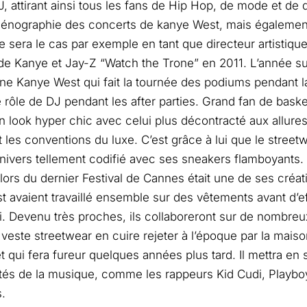
, attirant ainsi tous les fans de Hip Hop, de mode et de d
scénographie des concerts de kanye West, mais égalemen
e sera le cas par exemple en tant que directeur artistique
de Kanye et Jay-Z “Watch the Trone” en 2011. L’année sui
e Kanye West qui fait la tournée des podiums pendant l
e rôle de DJ pendant les after parties. Grand fan de basket
n look hyper chic avec celui plus décontracté aux allures
 les conventions du luxe. C’est grâce à lui que le street
nivers tellement codifié avec ses sneakers flamboyants
lors du dernier Festival de Cannes était une de ses créati
 avaient travaillé ensemble sur des vêtements avant d’e
. Devenu très proches, ils collaboreront sur de nombre
a veste streetwear en cuire rejeter à l’époque par la mais
 et qui fera fureur quelques années plus tard. Il mettra en
tés de la musique, comme les rappeurs Kid Cudi, Playboy
.