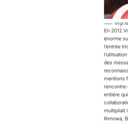
Virgil 
En 2012 Vi
énorme su
l’entrée t
l’utilisati
des messag
reconnaiss
mentions f
rencontre 
entière qu
collaborat
multipliai
Rimowa, B