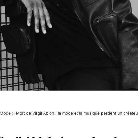
Mode
>
Mort de Virgil Abloh : la mode et la musique perdent un créate