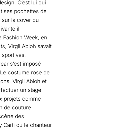
esign. C’est lui qui
t ses pochettes de
 sur la cover du
vante il
a Fashion Week, en
s, Virgil Abloh savait
 sportives,
wear s’est imposé
. Le costume rose de
ons. Virgil Abloh et
ffectuer un stage
ux projets comme
on de couture
 scène des
 Carti ou le chanteur