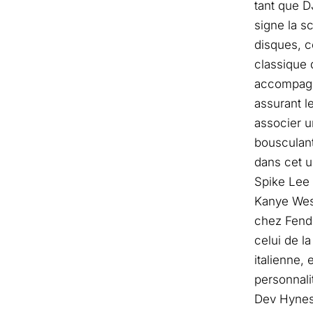
tant que DJ
signe la 
disques, c
classique 
accompagn
assurant l
associer u
bousculant
dans cet u
Spike Lee 
Kanye West
chez Fendi
celui de l
italienne,
personnali
Dev Hynes