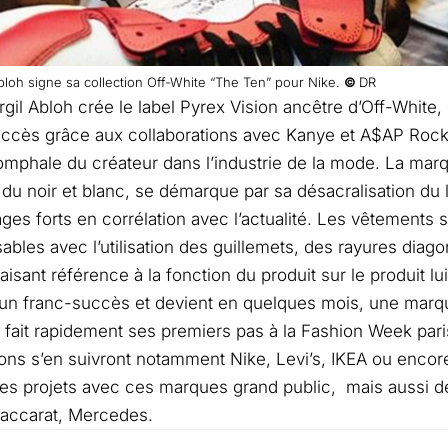
Abloh signe sa collection Off-White “The Ten” pour Nike.
©
DR
rgil Abloh crée le label Pyrex Vision ancêtre d’Off-White,
ccès grâce aux collaborations avec Kanye et A$AP Rocky
riomphale du créateur dans l’industrie de la mode. La ma
on du noir et blanc, se démarque par sa désacralisation du
es forts en corrélation avec l’actualité. Les vêtements 
ables avec l’utilisation des guillemets, des rayures dia
aisant référence à la fonction du produit sur le produit 
un franc-succès et devient en quelques mois, une marqu
i fait rapidement ses premiers pas à la Fashion Week pari
ions s’en suivront notamment Nike, Levi’s, IKEA ou encor
t les projets avec ces marques grand public, mais aussi
accarat, Mercedes.