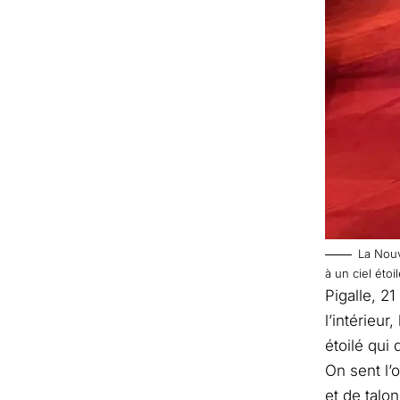
La Nouv
à un ciel éto
Pigalle, 2
l’intérieur
étoilé qui 
On sent l’
et de talon