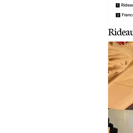
Rideau
France
Rideau