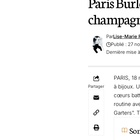
Paris Burl
champagne
Par
Lise-Marie 
Publié : 27 
Dernière mise à
PARIS, 18 
à bijoux. 
Partager
cœurs batt
routine av
Garters”. T
So