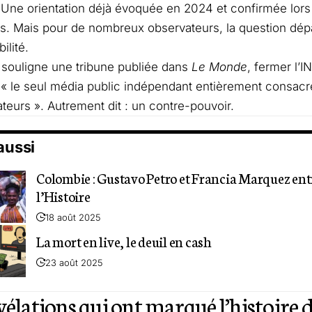
e. Une orientation déjà évoquée en 2024 et confirmée lor
s. Mais pour de nombreux observateurs, la question dép
ilité.
souligne une tribune publiée dans
Le Monde
, fermer l’I
« le seul média public indépendant entièrement consacr
urs ». Autrement dit : un contre-pouvoir.
 aussi
Colombie : Gustavo Petro et Francia Marquez en
l’Histoire
18 août 2025
La mort en live, le deuil en cash
23 août 2025
vélations qui ont marqué l’histoire d