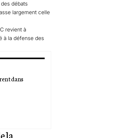
s des débats
asse largement celle
NC revient à
é à la défense des
trent dans
e la