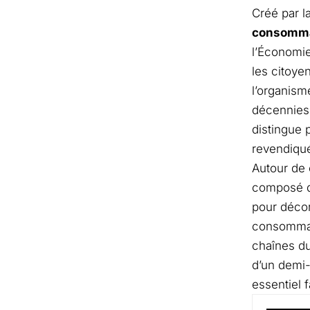
Créé par la
consomma
l’Économie
les citoyen
l’organism
décennies 
distingue 
revendiqué
Autour de 
composé de
pour décor
consommate
chaînes du
d’un demi-
essentiel f