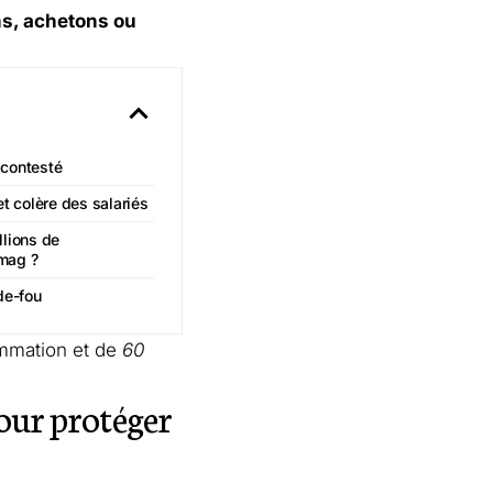
s, achetons ou
 contesté
et colère des salariés
llions de
mag ?
de-fou
ommation et de
60
pour protéger