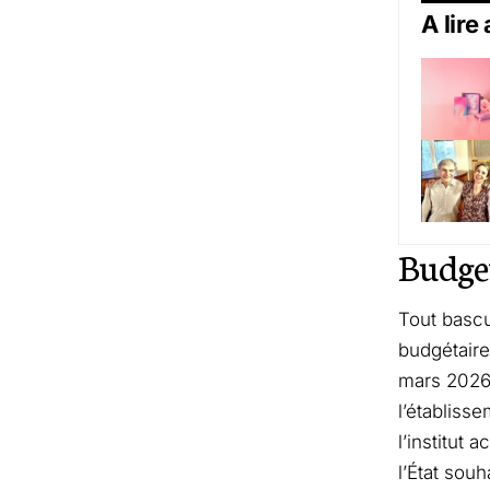
A lire
Budget
Tout bascu
budgétaire
mars 2026.
l’établiss
l’institut
l’État sou