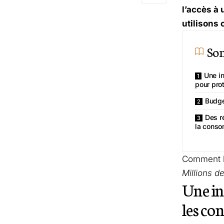
l’accès à
utilisons 
So
Une in
pour pro
Budge
Des ré
la cons
Comment l’
Millions 
Une in
les c