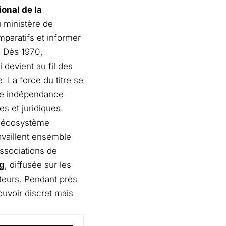
ional de la
u ministère de
mparatifs et informer
n. Dès 1970,
i devient au fil des
 La force du titre se
 une indépendance
s et juridiques.
un écosystème
availlent ensemble
ssociations de
g
, diffusée sur les
teurs. Pendant près
ouvoir discret mais