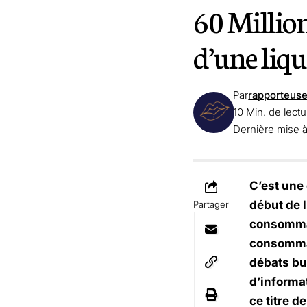
60 Millio
d’une liq
Par
rapporteus
10 Min. de lectu
Dernière mise à
C’est une
début de l
Partager
consommat
consommat
débats bud
d’informat
ce titre d