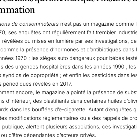
mmation
llions de consommateurs
n’est pas un magazine comme le
0, ses enquêtes ont régulièrement fait trembler industrie
es révélées ou mises en lumière par ses investigations, ce
comme la présence d’hormones et d’antibiotiques dans 
nnées 1970 ; les sièges auto dangereux pour bébés testé
es des urgences hospitalières dans les années 1990 ; les
s syndics de copropriété ; et enfin les pesticides dans l
s périodiques révélés en 2017.
mment encore, le magazine a pointé la présence de subs
s d’intérieur, des plastifiants dans certaines huiles d’ol
rds dans les bouffées d’e-cigarette. Autant d’enquêtes q
des modifications réglementaires ou à des rappels de prod
e publique, alertent plusieurs associations, ces investigat
e ou d’être dépendantes d’acteurs privés.