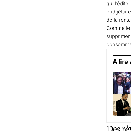
qui l’édit
budgétaire
de la rentab
Comme le 
supprimer 
consommate
A lire
Des ré