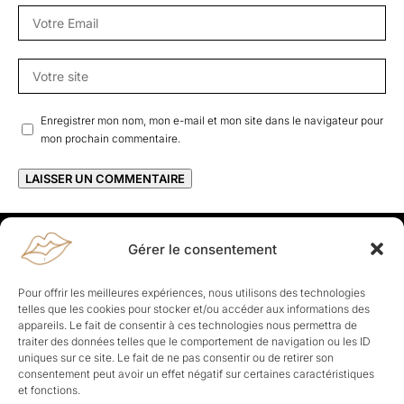
Enregistrer mon nom, mon e-mail et mon site dans le navigateur pour
mon prochain commentaire.
Gérer le consentement
Rapporteuses
À propos de Rapporteuses :
Rapporteuses, c’est l’histoire de
Pour offrir les meilleures expériences, nous utilisons des technologies
Parisiennes, bien dans leurs baskets qui aiment rapporter ce qui leur
telles que les cookies pour stocker et/ou accéder aux informations des
cause, leur apporte et leur rapporte !
appareils. Le fait de consentir à ces technologies nous permettra de
traiter des données telles que le comportement de navigation ou les ID
Les Topics
uniques sur ce site. Le fait de ne pas consentir ou de retirer son
Société
Politique
Business
Culture
Sport
consentement peut avoir un effet négatif sur certaines caractéristiques
Lifestyle
Beauté
Santé
et fonctions.