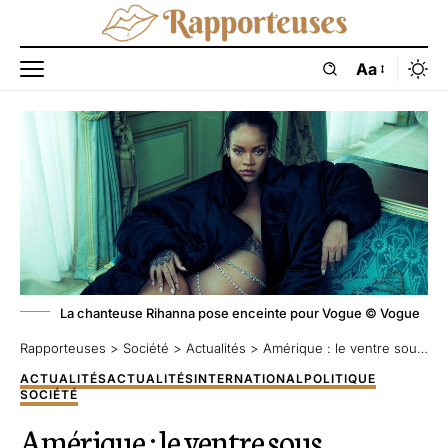
Aa
La chanteuse Rihanna pose enceinte pour Vogue © Vogue
Rapporteuses
>
Société
>
Actualités
>
Amérique : le ventre sous contrôle
ACTUALITÉS
ACTUALITÉS
INTERNATIONAL
POLITIQUE
SOCIÉTÉ
Amérique : le ventre sous