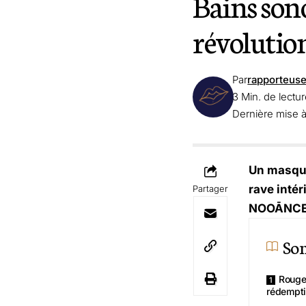
Bains sono
révoluti
Par
rapporteus
3 Min. de lectu
Dernière mise à
Un masque
rave intér
Partager
NOOĀNCE, 
So
Rouge
rédempt