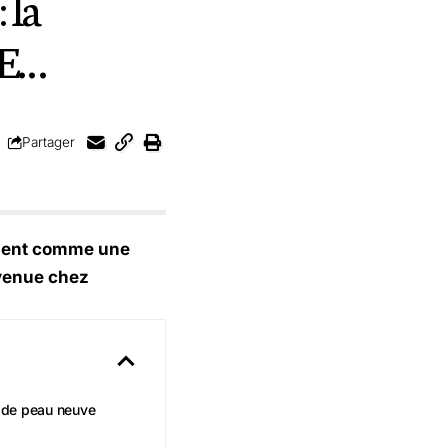
 la
CE…
Partager
ulsent comme une
nvenue chez
 de peau neuve