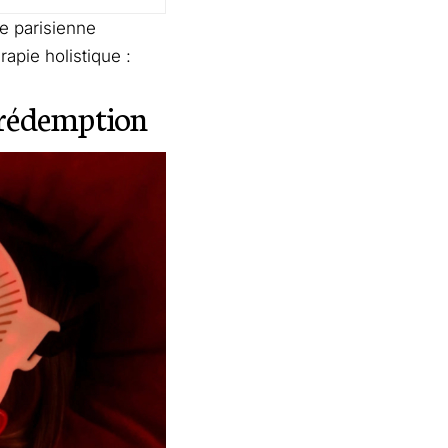
ue parisienne
apie holistique :
 rédemption