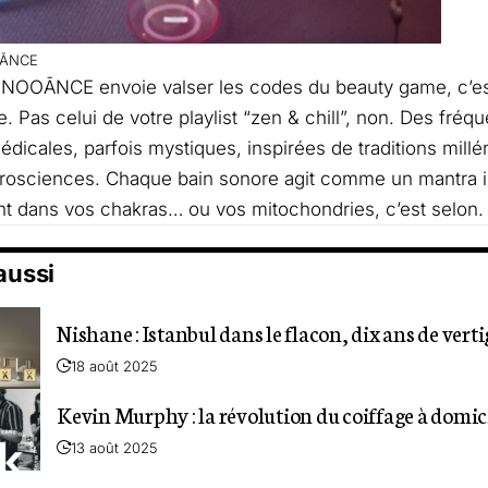
ĀNCE
 NOOĀNCE envoie valser les codes du beauty game, c’est
e. Pas celui de votre playlist “zen & chill”, non. Des fréq
dicales, parfois mystiques, inspirées de traditions millé
osciences. Chaque bain sonore agit comme un mantra in
t dans vos chakras… ou vos mitochondries, c’est selon.
 aussi
Nishane : Istanbul dans le flacon, dix ans de verti
18 août 2025
Kevin Murphy : la révolution du coiffage à domic
13 août 2025