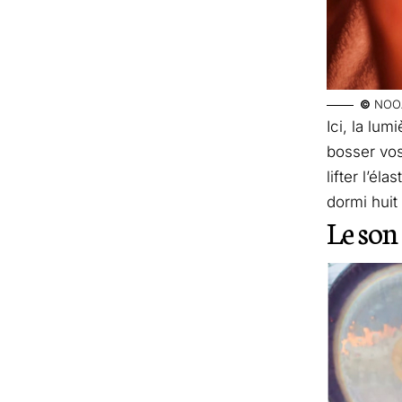
©
NOO
Ici, la lum
bosser vos
lifter l’é
dormi huit
Le son