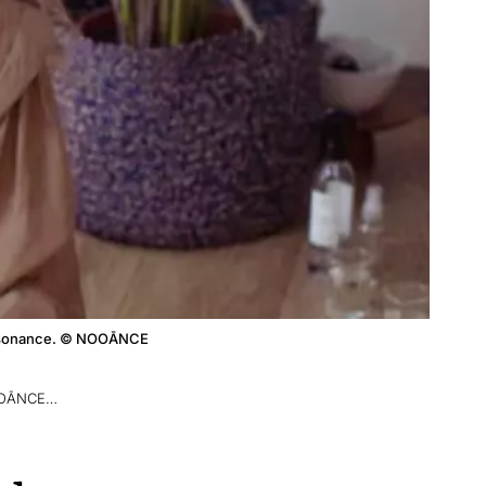
n résonance. © NOOĀNCE
 NOOĀNCE…