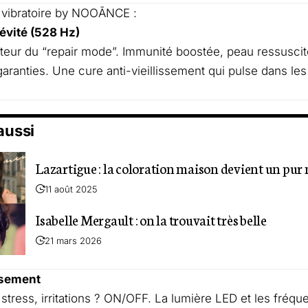
 vibratoire by NOOĀNCE :
évité (528 Hz)
teur du “repair mode”. Immunité boostée, peau ressuscit
aranties. Une cure anti-vieillissement qui pulse dans les
 aussi
Lazartigue : la coloration maison devient un pur
11 août 2025
Isabelle Mergault : on la trouvait très belle
21 mars 2026
isement
stress, irritations ? ON/OFF. La lumière LED et les fréq