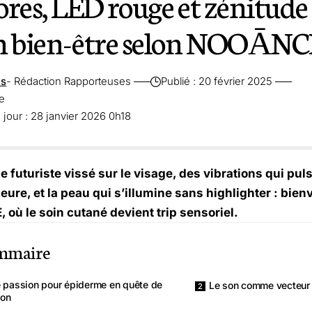
res, LED rouge et zénitude :
on bien-être selon NOOĀN
es
- Rédaction Rapporteuses
Publié : 20 février 2025
re
 jour : 28 janvier 2026 0h18
 futuriste vissé sur le visage, des vibrations qui p
ieure, et la peau qui s’illumine sans highlighter : bie
où le soin cutané devient trip sensoriel.
mmaire
 passion pour épiderme en quête de
Le son comme vecteur
ion