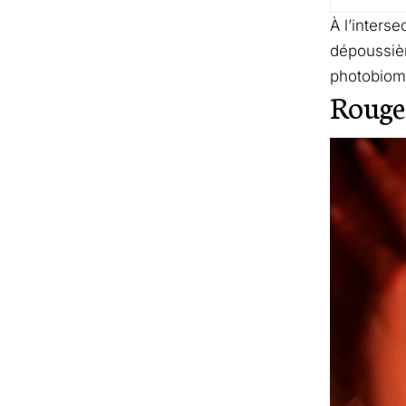
À l’inters
dépoussièr
photobiomo
Rouge 