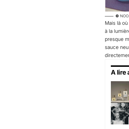
©
NOO
Mais là où
à la lumièr
presque mé
sauce neur
directemen
A lire