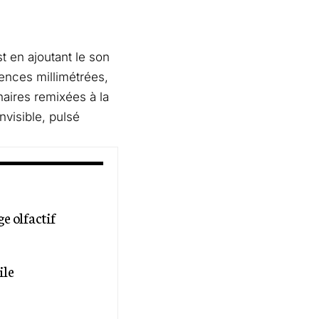
 en ajoutant le son
uences millimétrées,
naires remixées à la
visible, pulsé
ge olfactif
ile