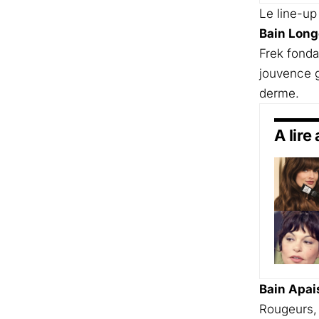
Le line-up
Bain Long
Frek fonda
jouvence g
derme.
A lire
Bain Apa
Rougeurs, 