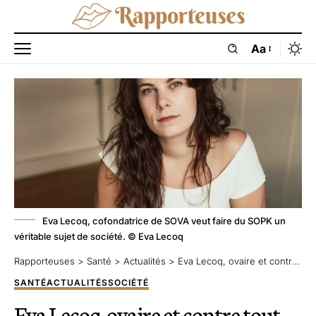
Aa
Eva Lecoq, cofondatrice de SOVA veut faire du SOPK un
véritable sujet de société. © Eva Lecoq
Rapporteuses
>
Santé
>
Actualités
>
Eva Lecoq, ovaire et contre tout
SANTÉ
ACTUALITÉS
SOCIÉTÉ
Eva Lecoq, ovaire et contre tout