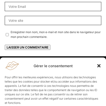
Enregistrer mon nom, mon e-mail et mon site dans le navigateur pour
mon prochain commentaire.
Gérer le consentement
Rapporteuses
À propos de Rapporteuses :
Rapporteuses, c’est l’histoire de
Pour offrir les meilleures expériences, nous utilisons des technologies
Parisiennes, bien dans leurs baskets qui aiment rapporter ce qui leur
telles que les cookies pour stocker et/ou accéder aux informations des
cause, leur apporte et leur rapporte !
appareils. Le fait de consentir à ces technologies nous permettra de
traiter des données telles que le comportement de navigation ou les ID
Les Topics
uniques sur ce site. Le fait de ne pas consentir ou de retirer son
Société
Politique
Business
Culture
Sport
consentement peut avoir un effet négatif sur certaines caractéristiques
Lifestyle
Beauté
Santé
et fonctions.