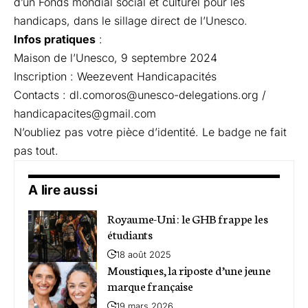
d’un Fonds mondial social et culturel pour les
handicaps, dans le sillage direct de l’Unesco.
Infos pratiques
:
Maison de l’Unesco, 9 septembre 2024
Inscription :
Weezevent Handicapacités
Contacts :
dl.comoros@unesco-delegations.org
/
handicapacites@gmail.com
N’oubliez pas votre pièce d’identité. Le badge ne fait
pas tout.
A lire aussi
Royaume-Uni : le GHB frappe les
étudiants
18 août 2025
Moustiques, la riposte d’une jeune
marque française
19 mars 2026