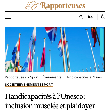
Aa
Rapporteuses
>
Sport
>
Évènements
>
Handicapacités à l’Unesco : inclusion musclée et plaidoyer debout
SOCIÉTÉ
ÉVÈNEMENTS
SPORT
Handicapacités à l’Unesco :
inclusion musclée et plaidoyer