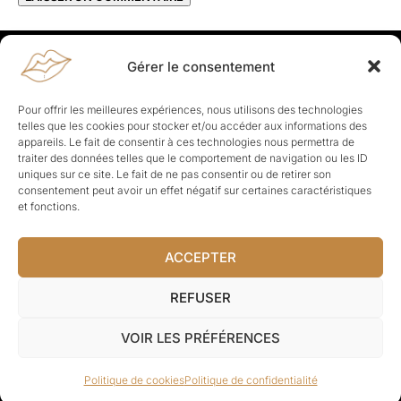
Gérer le consentement
Rapporteuses
À propos de Rapporteuses :
Rapporteuses, c’est l’histoire de
Pour offrir les meilleures expériences, nous utilisons des technologies
Parisiennes, bien dans leurs baskets qui aiment rapporter ce qui leur
telles que les cookies pour stocker et/ou accéder aux informations des
cause, leur apporte et leur rapporte !
appareils. Le fait de consentir à ces technologies nous permettra de
traiter des données telles que le comportement de navigation ou les ID
Les Topics
uniques sur ce site. Le fait de ne pas consentir ou de retirer son
Société
Politique
Business
Culture
Sport
consentement peut avoir un effet négatif sur certaines caractéristiques
Lifestyle
Beauté
Santé
et fonctions.
ACCEPTER
© Rapporteuses.com.
REFUSER
Tous droits réservés.
VOIR LES PRÉFÉRENCES
Mentions légales
–
Charte de déontologie
–
CGU
–
Politique de
Politique de cookies
Politique de confidentialité
confidentialité
–
CGV
–
À-propos
–
Contact