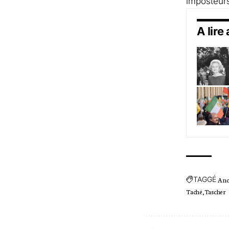
imposteurs
A lire
TAGGÉ
Anc
Taché
Tascher