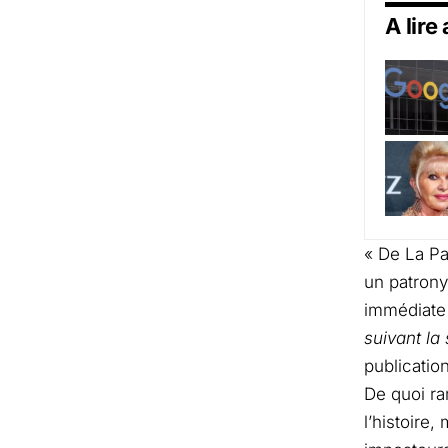
A lire
« De La Pa
un patrony
immédiate 
suivant la
publicatio
De quoi ra
l’histoire,