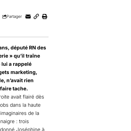
Partager
0 ans, député RN des
ie » qu’il traîne
lui a rappelé
gets marketing,
e, n’avait rien
 faire tache.
oite avait flairé dès
jobs dans la haute
s imaginaires de la
naigre : trois
ir donné Joséphine à