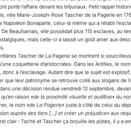
nt porté l’affaire devant les tribunaux. Petit rappel hist
s, née Marie-Joseph-Rose Tascher de la Pagerie en 1763
e Napoléon Bonaparte, celui-là même qui a rétabli l’esc
le De Beauharnais, elle possédait plus 115 esclaves, au t
ostalgiques, mais celle-ci a laissé un goût amer aux des
is.
héritières Tascher de La Pagerie se montrent si sourcilleu
u’une coquetterie d’aristocrates. Dans les Antilles, le no
donc à l’esclavage. Autant dire que le sujet est explosif, 
er que leur patronyme se retrouve collé aux slogans de l’
dans une décision rendue vendredi 12 septembre, devant l
 qu’en raison
«de la proximité visuelle et auditive»
du nom
her, le nom
«de La Pagerie»
juste à côté de celui du dép
ion auprès des tiers […] et créer un préjudice»
aux requ
t clair : Taché et Tascher ça brouille les pistes, il y a e