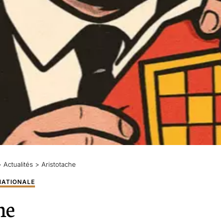
>
Actualités
>
Aristotache
NATIONALE
he