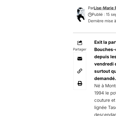
Par
Lise-Marie 
Publié : 15 
Dernière mise à
Exit la pa
Bouches-du
Partager
depuis le
vendredi 
surtout qu
demandé
Né à Montre
1994 le po
couture et 
lignée Tasc
descendant