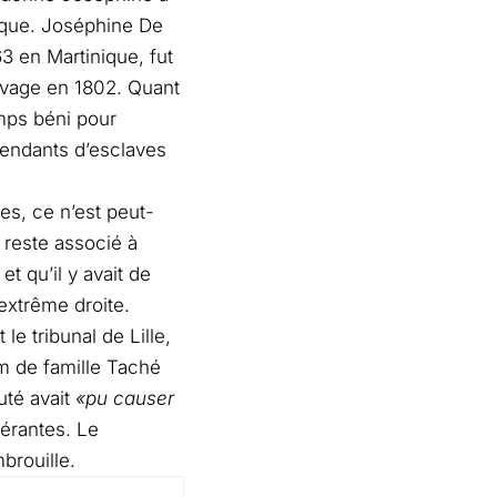
orique. Joséphine De
 en Martinique, fut
lavage en 1802. Quant
emps béni pour
cendants d’esclaves
ses, ce n’est peut-
m reste associé à
et qu’il y avait de
extrême droite.
e tribunal de Lille,
 de famille Taché
uté avait
«pu causer
érantes. Le
mbrouille.