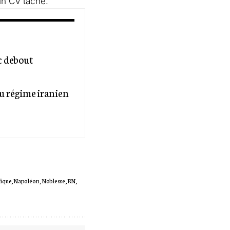
un CV taché.
c debout
au régime iranien
ique
Napoléon
Noblesse
RN