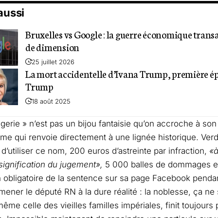
 aussi
Bruxelles vs Google : la guerre économique tran
de dimension
25 juillet 2026
La mort accidentelle d’Ivana Trump, première é
Trump
18 août 2025
gerie » n’est pas un bijou fantaisie qu’on accroche à son
me qui renvoie directement à une lignée historique. Verdic
d’utiliser ce nom, 200 euros d’astreinte par infraction,
«à
 signification du jugement»,
5 000 balles de dommages et 
n obligatoire de la sentence sur sa page Facebook pendan
mener le député RN à la dure réalité : la noblesse, ça ne 
 même celle des vieilles familles impériales, finit toujours 