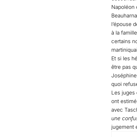
Napoléon o
Beauharnai
l’épouse d
à la famil
certains n
martiniqua
Et si les 
être pas q
Joséphine, 
quoi refus
Les juges 
ont estimé
avec Tasc
une confus
jugement es