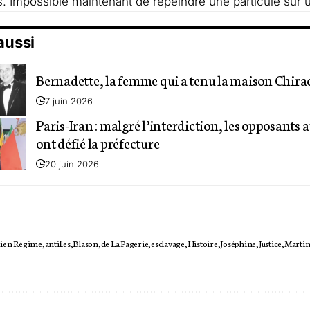
. Impossible maintenant de repeindre une particule sur 
 aussi
Bernadette, la femme qui a tenu la maison Chira
7 juin 2026
Paris-Iran : malgré l’interdiction, les opposants 
ont défié la préfecture
20 juin 2026
ien Régime
antilles
Blason
de La Pagerie
esclavage
Histoire
Joséphine
Justice
Martin