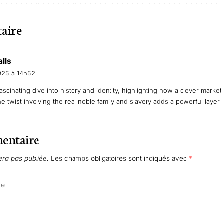
aire
lls
025 à 14h52
a fascinating dive into history and identity, highlighting how a clever mark
he twist involving the real noble family and slavery adds a powerful layer
mentaire
era pas publiée.
Les champs obligatoires sont indiqués avec
*