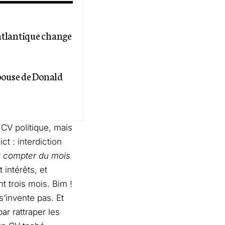
satlantique change
pouse de Donald
 CV politique, mais
t : interdiction
 compter du mois
intérêts, et
t trois mois. Bim !
s’invente pas. Et
par rattraper les