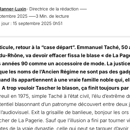
Ranner-Luxin
- Directrice de la rédaction
septembre 2025
3 Min. de lecture
 jour : 15 septembre 2025 0h51
rticule, retour à la “case départ”. Emmanuel Taché, 5
-Rhône, va devoir effacer fissa le blase « de La Pager
s années 90 comme un accessoire de mode. La justice 
que les noms de l’Ancien Régime ne sont pas des gad
and ils appartiennent à une vraie famille noble qui, ell
.
A trop vouloir Tascher le blason, ça finit toujours par
uil en 1975, simple Taché à l’état civil, l’élu d’extrême dr
tentiel blasonnant d’un patronyme découvert entre deux 
l’audiovisuel. Exit la grisaille de banlieue, bonjour les or
her de La Pagerie. Sauf que l’illusion a fini par tourner vi
es de la vraie dynastie, celle qui peut se targuer d’avo