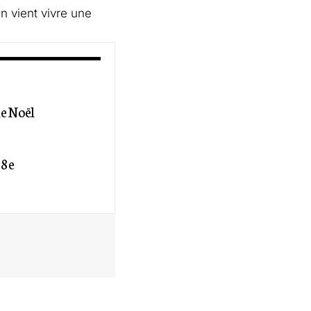
n vient vivre une
de Noël
 8e