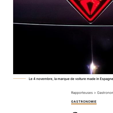
Le 4 novembre, la marque de voiture made in Espagne 
Rapporteuses
>
Gastrono
GASTRONOMIE