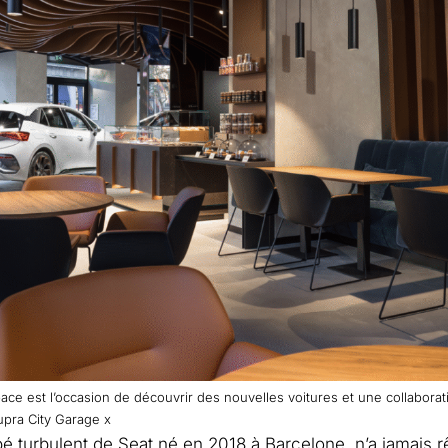
ace est l’occasion de découvrir des nouvelles voitures et une collaborat
pra City Garage x
é turbulent de Seat né en 2018 à Barcelone, n’a jamais r