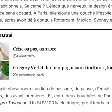
raditionnels. Sa came ? L’électrique nerveux, le design én
e sans costard. À Paris, elle ajoute une couche lifesty
e, après avoir déjà conquis Rotterdam, Mexico, Sydney e
 aussi
Crise ou pas, on sabre
4 août 2025
Gregory Verlet : le champagne sans fioritures, to
6 novembre 2025
ple show-room : un lieu de passage, de pause, d’émuls
, des avant-premières. Et, entre deux bouchées de Par
pra Tavascan
. Un SUV 100% électrique, profil tendu co