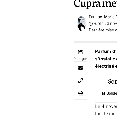
Cupra met 
Par
Lise-Marie 
Publié : 3 n
Dernière mise à
Parfum d’
s’install
Partager
électrisé 
So
Bolid
Le 4 novem
tout le mo