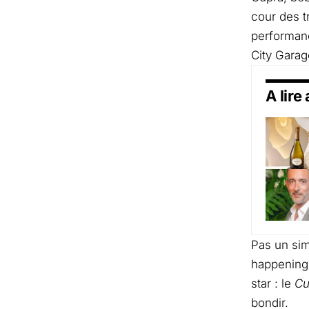
cour des t
performanc
City Garag
A lire
Pas un sim
happenings
star : le
Cu
bondir.