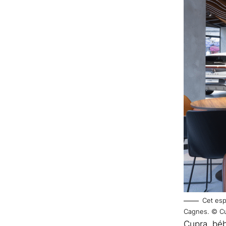
Cet esp
Cagnes. © Cu
Cupra, béb