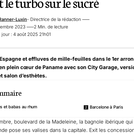
le turbo sur le sucré
Ranner-Luxin
- Directrice de la rédaction
ovembre 2023
2 Min. de lecture
 jour : 4 août 2025 21h01
Espagne et effluves de mille-feuilles dans le 1er arr
e en plein cœur de Paname avec son City Garage, ver
et salon d’esthètes.
mmaire
es et babas au rhum
Barcelone à Paris
bre, boulevard de la Madeleine, la bagnole ibérique qui
nde pose ses valises dans la capitale. Exit les concession