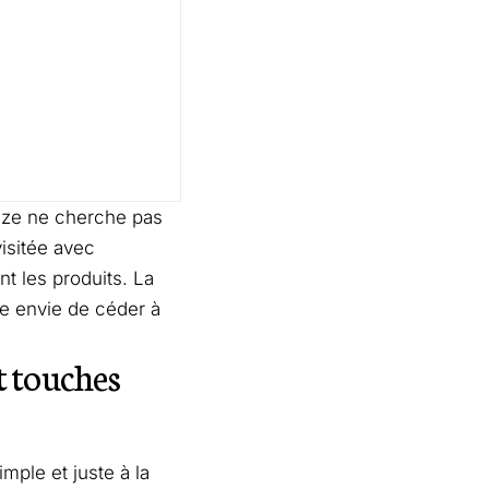
dze ne cherche pas
evisitée avec
t les produits. La
ne envie de céder à
t touches
ple et juste à la