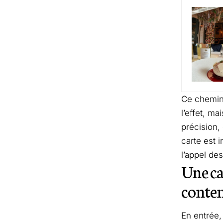
Ce chemine
l’effet, ma
précision,
carte est 
l’appel de
Une ca
conte
En entrée