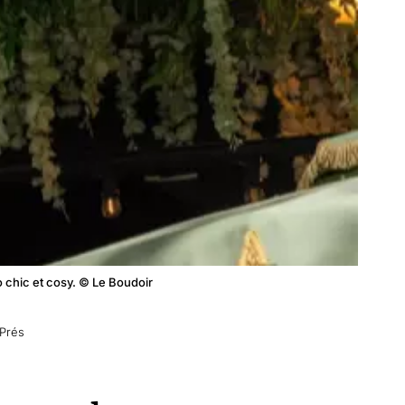
o chic et cosy. © Le Boudoir
-Prés