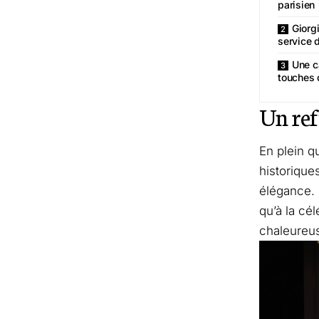
parisien
Giorg
service d
Une ca
touches 
Un ref
En plein q
historique
élégance. 
qu’à la cé
chaleureuse