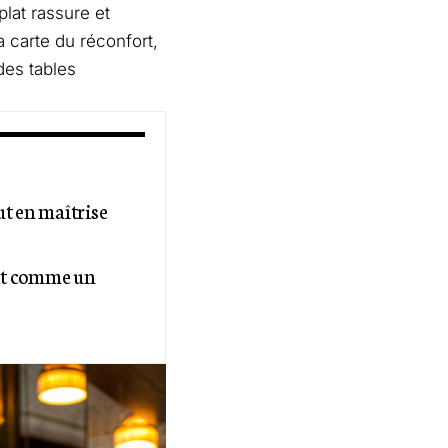
lat rassure et
a carte du réconfort,
des tables
ut en maîtrise
lit comme un