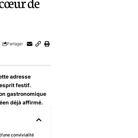
 cœur de
Partager
ette adresse
prit festif.
tion gastronomique
éen déjà affirmé.
d’une convivialité