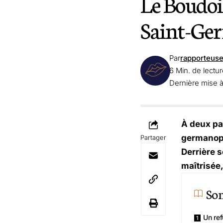
Le Boudoi
Saint-Ger
Par
rapporteus
6 Min. de lectu
Dernière mise à 
À deux pa
germanopr
Partager
Derrière 
maîtrisée
So
Un ref