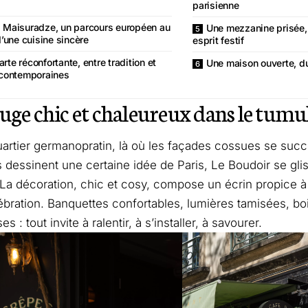
parisienne
i Maisuradze, un parcours européen au
Une mezzanine prisée, e
’une cuisine sincère
esprit festif
rte réconfortante, entre tradition et
Une maison ouverte, du
contemporaines
uge chic et chaleureux dans le tumul
uartier germanopratin, là où les façades cossues se succ
s dessinent une certaine idée de Paris, Le Boudoir se gli
La décoration, chic et cosy, compose un écrin propice à
lébration. Banquettes confortables, lumières tamisées, bo
s : tout invite à ralentir, à s’installer, à savourer.