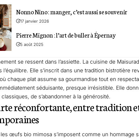
Nonno Nino : manger, c’est aussi se souvenir
17 janvier 2026
Pierre Mignon : l’art de buller à Épernay
5 août 2025
ment se ressent dans l’assiette. La cuisine de Maisura
is l’équilibre. Elle s’inscrit dans une tradition bistrotière r
 où chaque plat assume sa gourmandise tout en respectan
immédiatement séduisante, presque irrésistible. Elle don
s classiques, de s’abandonner à la générosité.
rte réconfortante, entre tradition e
mporaines
, les œufs bio mimosa s’imposent comme un hommage sim