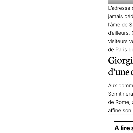
L’adresse 
jamais céd
l’âme de S
d’ailleurs.
visiteurs 
de Paris qu
Giorgi
d’une 
Aux comma
Son itinér
de Rome, à
affine son
A lire