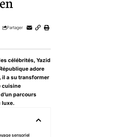
hen
Partager
les célébrités, Yazid
 République adore
, il a su transformer
 cuisine
e d’un parcours
 luxe.
yage sensoriel