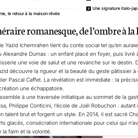
Une signature italo-jap
me, le retour à la maison rêvée
néraire romanesque, de l’ombre à la
 de Yazid Ichemrahen tient du conte social tel qu’en auraie
 Alexandre Dumas : un enfant placé en foyer, puis livré à
tisserie une voie de salut et une revanche sur le destin. 
azid découvre la rigueur et la beauté du geste pâtissier 
tier Pascal Caffet. La révélation est immédiate : la précis
 création une échappatoire.
essemble à une traversée initiatique au sommet de la gas
a, Philippe Conticini, l’école de Joël Robuchon : autant 
un talent brut et forgent un style. En 2014, il est sacré
ts glacés, consécration internationale pour celui qui n’ava
 la faim et la volonté.