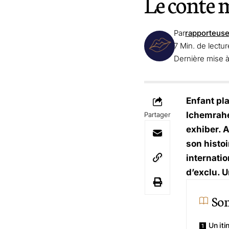
Le conte 
Par
rapporteus
7 Min. de lectur
Dernière mise à
Enfant pla
Ichemrahe
Partager
exhiber. 
son histo
internatio
d’exclu. U
So
Un iti