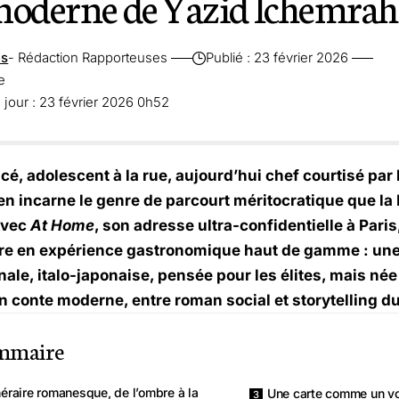
moderne de Yazid Ichemra
es
- Rédaction Rapporteuses
Publié : 23 février 2026
e
 jour : 23 février 2026 0h52
cé, adolescent à la rue, aujourd’hui chef courtisé par 
n incarne le genre de parcourt méritocratique que la
Avec
At Home
, son adresse ultra-confidentielle à Paris
ire en expérience gastronomique haut de gamme : une
nale, italo-japonaise, pensée pour les élites, mais né
n conte moderne, entre roman social et storytelling du
mmaire
néraire romanesque, de l’ombre à la
Une carte comme un vo