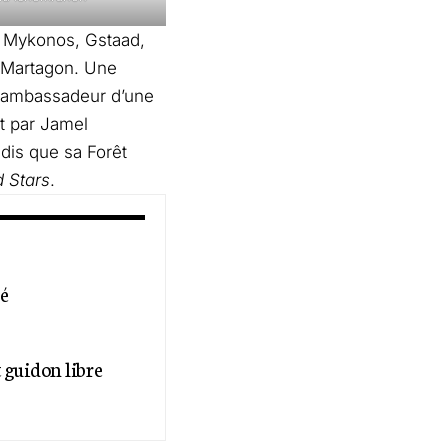
, Mykonos, Gstaad,
s Martagon. Une
un ambassadeur d’une
t par Jamel
dis que sa Forêt
 Stars
.
lé
t guidon libre