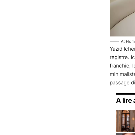
At Home
Yazid Ich
registre. I
franchie, 
minimalis
passage di
A lire