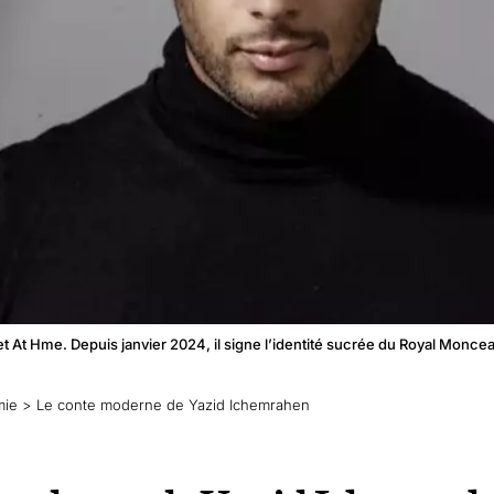
t At Hme. Depuis janvier 2024, il signe l’identité sucrée du Royal Mon
mie
>
Le conte moderne de Yazid Ichemrahen