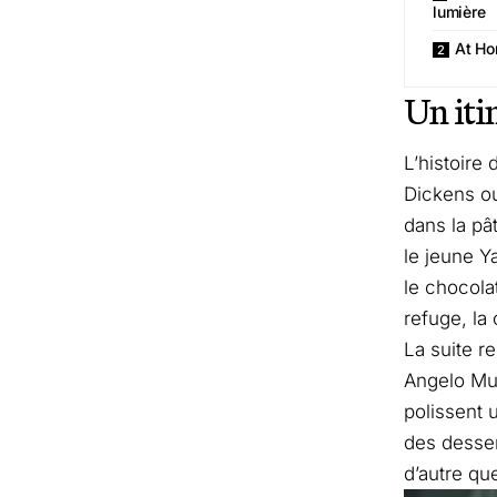
lumière
At Ho
Un iti
L’histoire
Dickens ou
dans la pâ
le jeune Y
le chocola
refuge, la
La suite r
Angelo Mus
polissent 
des desser
d’autre que