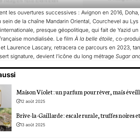
© Instagram Yazid Ichemrahen
ent les ouvertures successives : Avignon en 2016, Doha
au sein de la chaîne Mandarin Oriental, Courchevel au Ly
e internationale, presque géopolitique, qui fait de Yazid 
 française mondialisée. Le film
À la belle étoile
, co-produi
t Laurence Lascary, retracera ce parcours en 2023, tan
sert signature, devient l’icône du long métrage
Sugar and
 aussi
Maison Violet : un parfum pour rêver, mais éveil
12 août 2025
Brive-la-Gaillarde : escale rurale, truffes noires e
13 août 2025