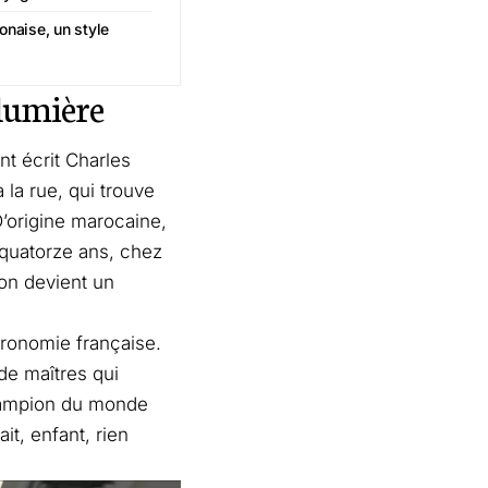
onaise, un style
 lumière
nt écrit Charles
 la rue, qui trouve
D’origine marocaine,
à quatorze ans, chez
ion devient un
tronomie française.
de maîtres qui
 Champion du monde
it, enfant, rien