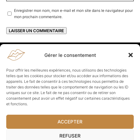
Enregistrer mon nom, mon e-mail et mon site dans le navigateur pour
mon prochain commentaire.
Gérer le consentement
Rapporteuses
À propos de Rapporteuses :
Rapporteuses, c’est l’histoire de
Pour offrir les meilleures expériences, nous utilisons des technologies
Parisiennes, bien dans leurs baskets qui aiment rapporter ce qui leur
telles que les cookies pour stocker et/ou accéder aux informations des
cause, leur apporte et leur rapporte !
appareils. Le fait de consentir à ces technologies nous permettra de
traiter des données telles que le comportement de navigation ou les ID
Les Topics
uniques sur ce site. Le fait de ne pas consentir ou de retirer son
Société
Politique
Business
Culture
Sport
consentement peut avoir un effet négatif sur certaines caractéristiques
Lifestyle
Beauté
Santé
et fonctions.
ACCEPTER
© Rapporteuses.com.
REFUSER
Tous droits réservés.