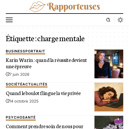
Étiquette :
charge mentale
BUSINESS
PORTRAIT
Karin Warin : quand la réussite devient
une épreuve
7 juin 2026
SOCIÉTÉ
ACTUALITÉS
Quand le boulot flingue la vie privée
14 octobre 2025
PSYCHO
SANTÉ
Comment prendre soin de nous pour