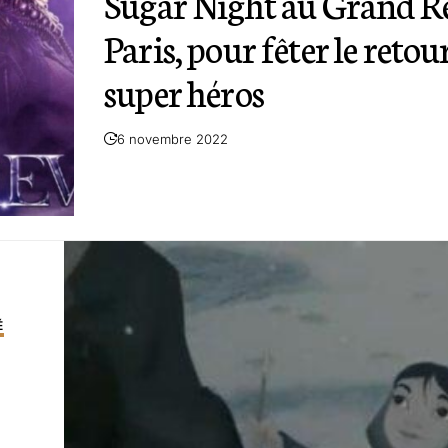
Sugar Night au Grand R
Paris, pour fêter le retou
super héros
6 novembre 2022
É