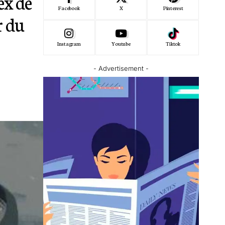
ex de
Facebook
X
Pinterest
r du
Instagram
Youtube
Tiktok
- Advertisement -