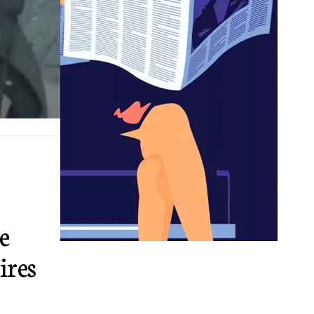
e
ires