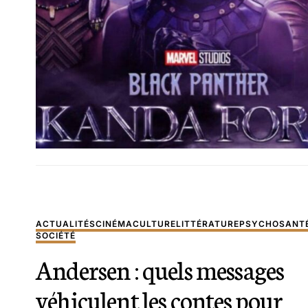
ACTUALITÉS
CINÉMA
CULTURE
LITTÉRATURE
PSYCHO
SANT
SOCIÉTÉ
Andersen : quels messages
véhiculent les contes pour