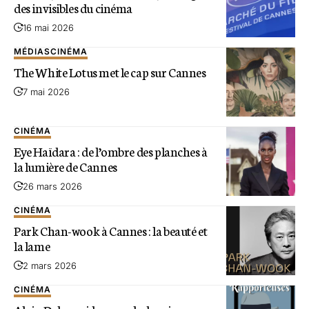
des invisibles du cinéma
16 mai 2026
MÉDIAS
CINÉMA
The White Lotus met le cap sur Cannes
7 mai 2026
CINÉMA
Eye Haïdara : de l’ombre des planches à
la lumière de Cannes
26 mars 2026
CINÉMA
Park Chan-wook à Cannes : la beauté et
la lame
2 mars 2026
CINÉMA