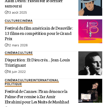
Alain Delon : rideau sur le dernier
samouraï
13 août 2025
CULTURE
CINÉMA
Festival du film américain de Deauville :
13 films en compétition pour le Grand
Prix
12 mars 2026
CINÉMA
CULTURE
Disparition : Et Dieu créa… Jean-Louis
Trintignant
18 juin 2022
CINÉMA
CULTURE
INTERNATIONAL
POLITIQUE
Festival de Cannes : l’Iran dénonce la
Palme d’or remise à Zar Amir
Ebrahimi pour Les Nuits de Mashhad