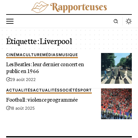
Étiquette :
Liverpool
CINÉMA
CULTURE
MÉDIAS
MUSIQUE
Les Beatles : leur dernier concert en
public en 1966
29 août 2022
ACTUALITÉS
ACTUALITÉS
SOCIÉTÉ
SPORT
Football : violence programmée
18 août 2025