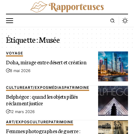
Étiquette :
Musée
VOYAGE
Doha, mirage entre désert et création
8 mai 2026
CULTURE
ART/EXPOS
MÉDIAS
PATRIMOINE
Belphégor : quand les objets pillés
réclament justice
12 mars 2026
ART/EXPOS
CULTURE
PATRIMOINE
Femmes photographes de guerre :