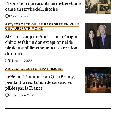
l’exposition qui raconte un métier et une
cause au service de l’Histoire
12 avril 2022
ART/EXPOS
CE QUI SE RAPPORTE EN VILLE
CULTURE
PATRIMOINE
MET : un couple d’Américains d’origine
chinoise fait un don exceptionnel de
plusieurs millions pour la restauration
du musée
11 janvier 2022
ART/EXPOS
CULTURE
PATRIMOINE
Le Bénin à l’honneur au Quai Branly,
pendant la restitution de ses œuvres
pillées par la France
28 octobre 2021