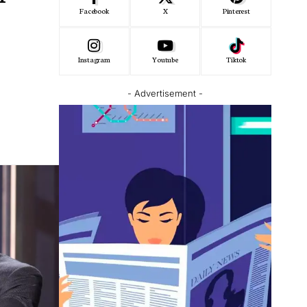
Facebook
X
Pinterest
Instagram
Youtube
Tiktok
- Advertisement -