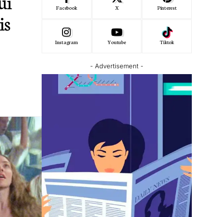
ui
Facebook
X
Pinterest
is
Instagram
Youtube
Tiktok
- Advertisement -