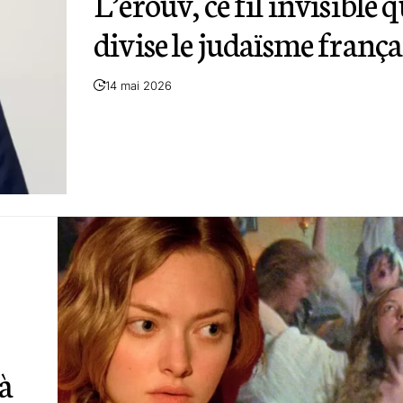
L’érouv, ce fil invisible q
divise le judaïsme frança
14 mai 2026
à