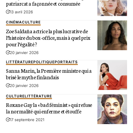
patriarcat a façonnée et consumée
13 avril 2026
CINÉMA
CULTURE
Zoe Saldaña actrice la plus lucrative de
l’histoire du box-office, mais à quel prix
pour l’égalité ?
20 janvier 2026
LITTÉRATURE
POLITIQUE
PORTRAITS
Sanna Marin, la Première ministre qui a
brisé le mythe finlandais
20 janvier 2026
CULTURE
LITTÉRATURE
Roxane Gay la « bad féminist » qui refuse
la normalité qui enferme et étouffe
17 septembre 2021