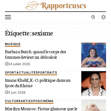
Étiquette :
sexisme
MUSIQUE
Barbara Butch: quand le corps des
femmes devient un défouloir
24 juillet 2026
SPORT
ACTUALITÉS
PORTRAITS
Imane Khelif, K.-O. politique dans un
lycée du Rhône
3 juin 2026
CULTURE
ART/EXPOS
CINÉMA
Marilyn Monroe : l’icône glamour que le