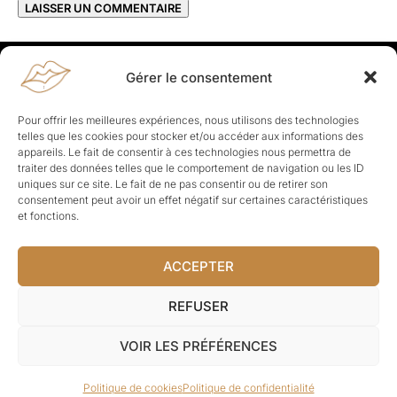
Gérer le consentement
Rapporteuses
À propos de Rapporteuses :
Rapporteuses, c’est l’histoire de
Pour offrir les meilleures expériences, nous utilisons des technologies
Parisiennes, bien dans leurs baskets qui aiment rapporter ce qui leur
telles que les cookies pour stocker et/ou accéder aux informations des
cause, leur apporte et leur rapporte !
appareils. Le fait de consentir à ces technologies nous permettra de
traiter des données telles que le comportement de navigation ou les ID
Les Topics
uniques sur ce site. Le fait de ne pas consentir ou de retirer son
Société
Politique
Business
Culture
Sport
consentement peut avoir un effet négatif sur certaines caractéristiques
Lifestyle
Beauté
Santé
et fonctions.
ACCEPTER
© Rapporteuses.com.
REFUSER
Tous droits réservés.
VOIR LES PRÉFÉRENCES
Mentions légales
–
Charte de déontologie
–
CGU
–
Politique de
Politique de cookies
Politique de confidentialité
confidentialité
–
CGV
–
À-propos
–
Contact