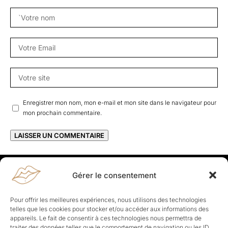
Enregistrer mon nom, mon e-mail et mon site dans le navigateur pour
mon prochain commentaire.
Gérer le consentement
Rapporteuses
À propos de Rapporteuses :
Rapporteuses, c’est l’histoire de
Pour offrir les meilleures expériences, nous utilisons des technologies
Parisiennes, bien dans leurs baskets qui aiment rapporter ce qui leur
telles que les cookies pour stocker et/ou accéder aux informations des
cause, leur apporte et leur rapporte !
appareils. Le fait de consentir à ces technologies nous permettra de
traiter des données telles que le comportement de navigation ou les ID