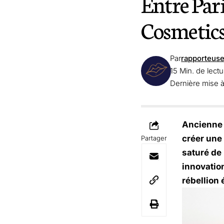
Entre Pari
Cosmetic
Par
rapporteus
15 Min. de lectu
Dernière mise 
Ancienne d
créer une
Partager
saturé de
innovatio
rébellion