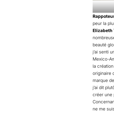
Rappoteu
peur la pl
Elizabet
nombreuse
beauté glo
j’ai senti
Mexico-Amé
la créatio
originaire
marque de 
j’ai dit pl
créer une
Concernant
ne me suis