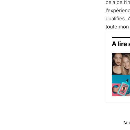
cela de l’i
l’expérien
qualifiés. 
toute mon 
A lire
Nou