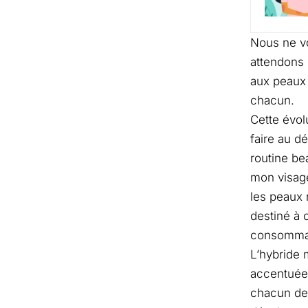
Nous ne vo
attendons 
aux peaux 
chacun.
Cette évol
faire au d
routine be
mon visage
les peaux 
destiné à 
consommat
L’hybride
accentuée 
chacun de 