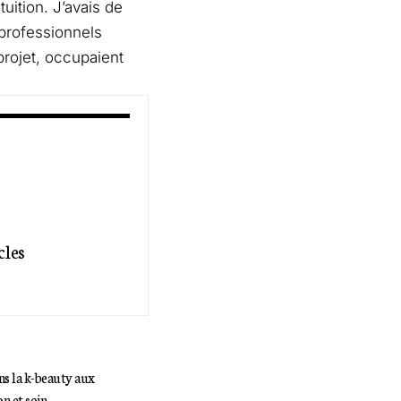
tuition. J’avais de
 professionnels
 projet, occupaient
cles
s la k-beauty aux
n et soin.