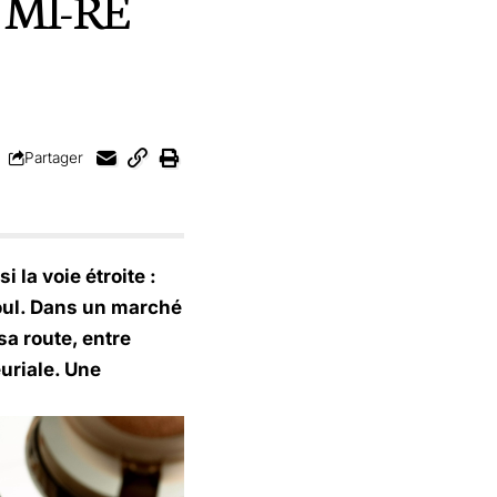
de MI-RÊ
Partager
 la voie étroite :
oul. Dans un marché
a route, entre
uriale. Une