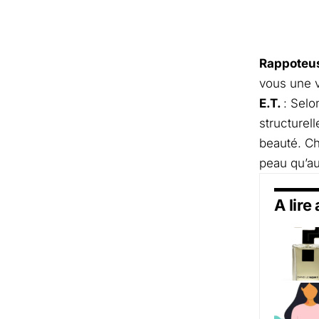
Rappoteu
vous une v
E.T.
: Selo
structurel
beauté. Ch
peau qu’a
A lire