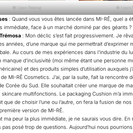
© Lison Detang
© Lison 
ses
: Quand vous vous êtes lancée dans MI-RÊ, quel a été 
us immédiate, face à un marché dominé par des géants 
h Trémosa
: Mon déclic s’est fait progressivement. Je rêv
s années, d’une marque qui me permettrait d’exprimer 
bale. Au cours de mes expériences dans l’industrie du lu
 un manque d’inclusivité (moi même étant une personne mu
ricaine) et des produits simples d’utilisation auxquels j
n de MI-RÊ Cosmetics. J’ai, par la suite, fait la rencontr
 de Corée du Sud. Elle souhaitait créer une marque de ma
skincare multifonctions. Le packaging Cushion m’a immé
utôt que de choisir l’une ou l’autre, on fera la fusion de no
 première version de MI-RÊ.
 ma peur la plus immédiate, je ne saurais vous dire. En ré
 pas posé trop de questions. Aujourd’hui nous pourrion