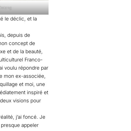
Detang
le déclic, et la
?
ais, depuis de
mon concept de
xe et de la beauté,
lticulturel Franco-
’ai voulu répondre par
e de mon ex-associée,
quillage et moi, une
diatement inspiré et
s deux visions pour
alité, j’ai foncé. Je
s presque appeler