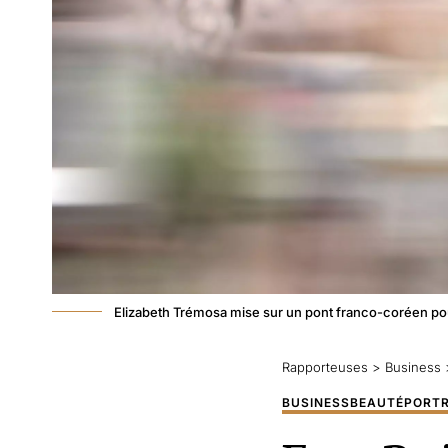
Elizabeth Trémosa mise sur un pont franco-coréen po
Rapporteuses
>
Business
BUSINESS
BEAUTÉ
PORTR