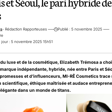
s et Séoul, le pari hybride 
s
es
- Rédaction Rapporteuses
Publié : 5 novembre 2025
re
à jour : 5 novembre 2025 15h51
u luxe et de la cosmétique, Elizabeth Trémosa a choisi
 marque indépendante, hybride, née entre Paris et Sé
 promesses et d’influenceurs, MI-RÊ Cosmetics trace s
n scientifique, éthique maîtrisée et audace entreprene
 élégante dans un monde de titans.