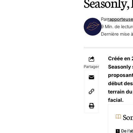
Seasonly, 
Par
rapporteus
9 Min. de lectu
Dernière mise à
Créée en 2
Seasonly 
Partager
proposant
début des
terrain du
facial.
So
De l’