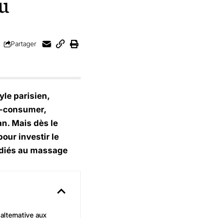
au
Partager
yle parisien,
o-consumer,
n. Mais dès le
our investir le
dédiés au massage
alternative aux