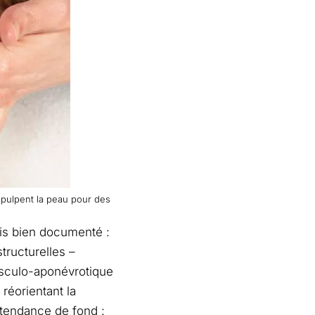
repulpent la peau pour des
is bien documenté :
tructurelles –
usculo-aponévrotique
réorientant la
 tendance de fond :