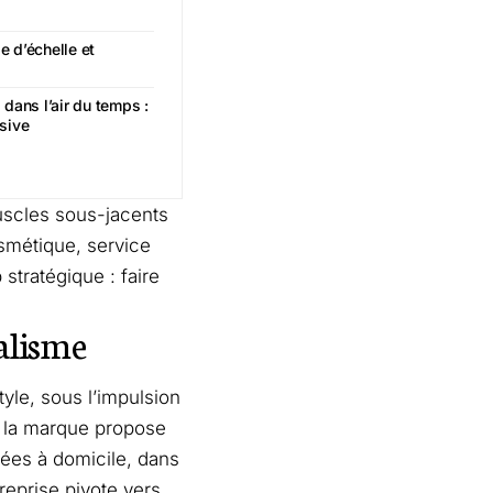
 d’échelle et
dans l’air du temps :
asive
uscles sous-jacents
smétique, service
stratégique : faire
alisme
yle, sous l’impulsion
, la marque propose
rées à domicile, dans
reprise pivote vers