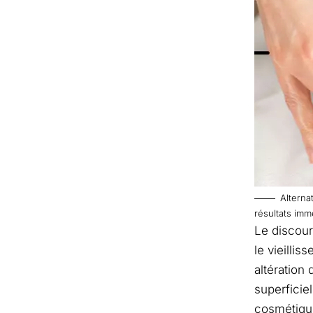
Alterna
résultats imm
Le discou
le vieilli
altération
superficie
cosmétique