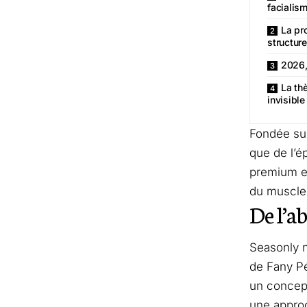
facialis
La pr
structur
2026, 
La th
invisibl
Fondée sur
que de l’é
premium et
du muscle 
De l’a
Seasonly n
de Fany Pé
un concept
une approc