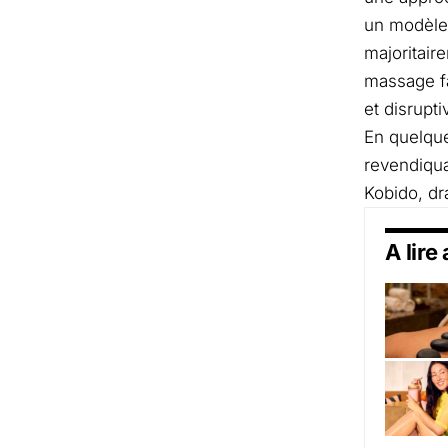
un modèle 
majoritair
massage fa
et disrupt
En quelque
revendiqua
Kobido, dr
A lire