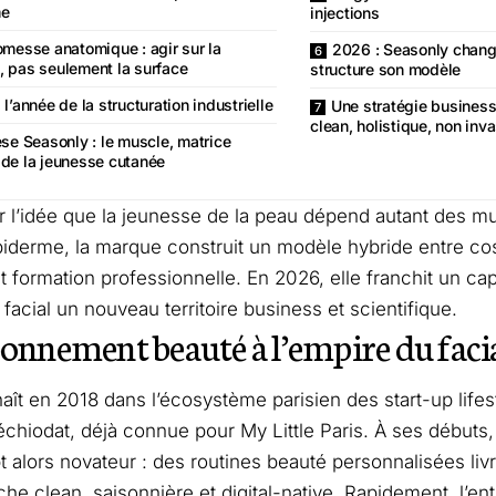
me
injections
omesse anatomique : agir sur la
2026 : Seasonly change
e, pas seulement la surface
structure son modèle
l’année de la structuration industrielle
Une stratégie business 
clean, holistique, non inv
èse Seasonly : le muscle, matrice
e de la jeunesse cutanée
 l’idée que la jeunesse de la peau dépend autant des m
piderme, la marque construit un modèle hybride entre co
 formation professionnelle. En 2026, elle franchit un cap 
facial un nouveau territoire business et scientifique.
bonnement beauté à l’empire du faci
aît en 2018 dans l’écosystème parisien des start-up lifest
chiodat, déjà connue pour My Little Paris. À ses débuts
 alors novateur : des routines beauté personnalisées liv
he clean, saisonnière et digital-native. Rapidement, l’ent