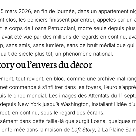
5 mars 2026, en fin de journée, dans un appartement niç
 clos, les policiers finissent par entrer, appelés par un a
 le corps de Loana Petrucciani, morte seule depuis plu
i avait été vue par des millions de regards en continu, avai
, sans amis, sans lumière, sans ce bruit médiatique qui a
 quart de siècle plus tôt, un phénomène national.
tory ou l’envers du décor
ément, tout revient, en bloc, comme une archive mal ran
rnet commence à s’infiltrer dans les foyers, l’euro s’appr
puis le choc mondial. Les images des Attentats du 11 sep
depuis New York jusqu’à Washington, installant l’idée d
rect, en continu, sous le regard des écrans.
isément dans cette faille-là que surgit Loana, quelques mo
, enfermée dans la maison de
Loft Story
, à La Plaine Sai