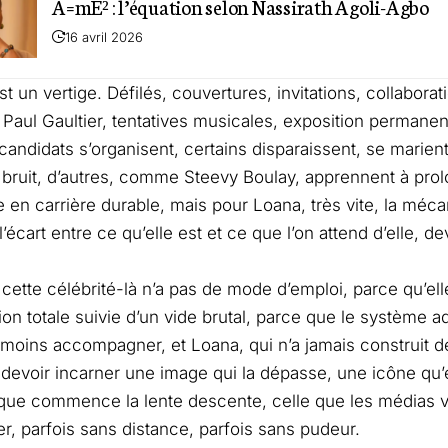
A=mE² : l’équation selon Nassirath Agoli-Agbo
16 avril 2026
est un vertige. Défilés, couvertures, invitations, collabor
Paul Gaultier, tentatives musicales, exposition permanent
 candidats s’organisent, certains disparaissent, se marien
u bruit, d’autres, comme Steevy Boulay, apprennent à pro
le en carrière durable, mais pour Loana, très vite, la méc
écart entre ce qu’elle est et ce que l’on attend d’elle, d
cette célébrité-là n’a pas de mode d’emploi, parce qu’el
ion totale suivie d’un vide brutal, parce que le système a
oins accompagner, et Loana, qui n’a jamais construit 
 devoir incarner une image qui la dépasse, une icône qu’e
à que commence la lente descente, celle que les médias v
, parfois sans distance, parfois sans pudeur.