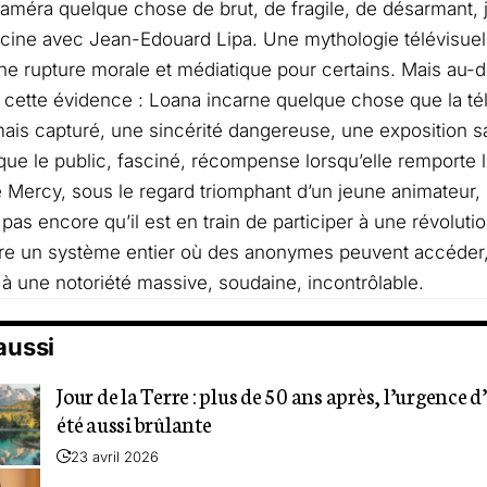
 caméra quelque chose de brut, de fragile, de désarmant,
scine avec Jean-Edouard Lipa. Une mythologie télévisuel
une rupture morale et médiatique pour certains. Mais au-d
t cette évidence : Loana incarne quelque chose que la tél
ais capturé, une sincérité dangereuse, une exposition sa
 que le public, fasciné, récompense lorsqu’elle remporte 
 Mercy, sous le regard triomphant d’un jeune animateur, 
 pas encore qu’il est en train de participer à une révoluti
ure un système entier où des anonymes peuvent accéder
à une notoriété massive, soudaine, incontrôlable.
 aussi
Jour de la Terre : plus de 50 ans après, l’urgence d
été aussi brûlante
23 avril 2026