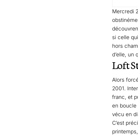
Mercredi 2
obstinément
découvrent
si celle qu
hors champ
d’elle, un
Loft S
Alors forc
2001. Inte
franc, et 
en boucle 
vécu en di
C’est préc
printemps