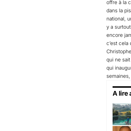
offre à la
dans la pi
national, 
y a surtou
encore jam
c’est cela
Christophe
qui ne sait
qui inaug
semaines, 
A lire