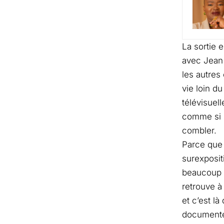
La sortie 
avec Jean 
les autres
vie loin d
télévisuel
comme si l’
combler.
Parce que 
surexposit
beaucoup m
retrouve à
et c’est l
documenter