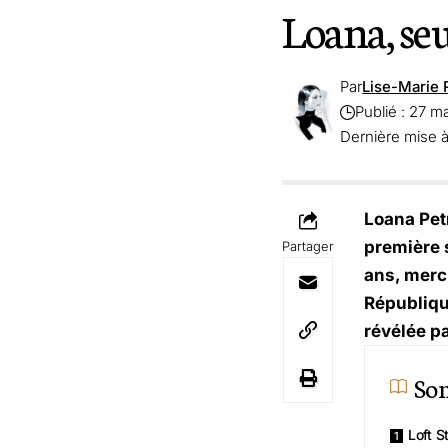
Loana, se
Par
Lise-Marie 
Publié : 27 m
Dernière mise à
Loana Pet
première s
Partager
ans, merc
Républiqu
révélée p
So
Loft S