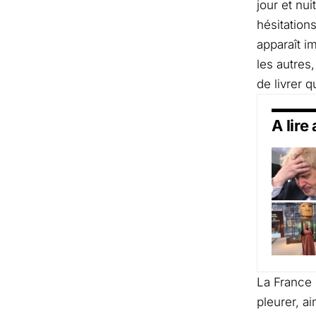
jour et nu
hésitation
apparaît 
les autres
de livrer 
A lire
La France 
pleurer, a