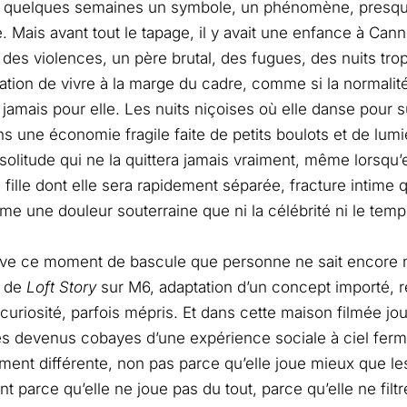
n quelques semaines un symbole, un phénomène, presq
. Mais avant tout le tapage, il y avait une enfance à Cann
des violences, un père brutal, des fugues, des nuits trop 
ation de vivre à la marge du cadre, comme si la normalité
 jamais pour elle. Les nuits niçoises où elle danse pour s
 une économie fragile faite de petits boulots et de lumière
 solitude qui ne la quittera jamais vraiment, même lorsqu’
fille dont elle sera rapidement séparée, fracture intime qu
me une douleur souterraine que ni la célébrité ni le tem
rive ce moment de bascule que personne ne sait encore
t de
Loft Story
sur M6, adaptation d’un concept importé, 
curiosité, parfois mépris. Et dans cette maison filmée jour
 devenus cobayes d’une expérience sociale à ciel fermé
ent différente, non pas parce qu’elle joue mieux que le
 parce qu’elle ne joue pas du tout, parce qu’elle ne filtre