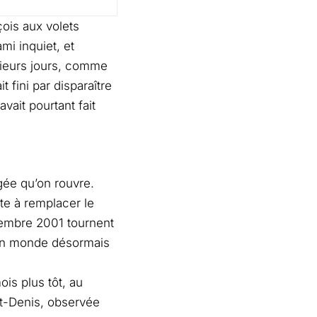
ois aux volets
mi inquiet, et
sieurs jours, comme
t fini par disparaître
vait pourtant fait
gée qu’on rouvre.
ête à remplacer le
tembre 2001 tournent
’un monde désormais
is plus tôt, au
nt-Denis, observée