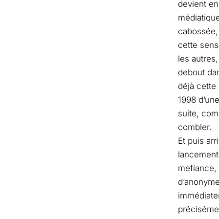
devient e
médiatique
cabossée, 
cette sens
les autres,
debout dans
déjà cette
1998 d’une 
suite, com
combler.
Et puis ar
lancemen
méfiance, 
d’anonymes
immédiatem
précisément