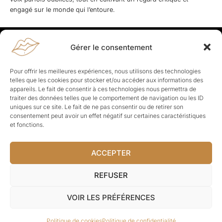
engagé sur le monde qui l’entoure.
Gérer le consentement
Rapporteuses
À propos de Rapporteuses :
Rapporteuses, c’est l’histoire de
Pour offrir les meilleures expériences, nous utilisons des technologies
Parisiennes, bien dans leurs baskets qui aiment rapporter ce qui leur
telles que les cookies pour stocker et/ou accéder aux informations des
cause, leur apporte et leur rapporte !
appareils. Le fait de consentir à ces technologies nous permettra de
traiter des données telles que le comportement de navigation ou les ID
Les Topics
uniques sur ce site. Le fait de ne pas consentir ou de retirer son
Société
Politique
Business
Culture
Sport
consentement peut avoir un effet négatif sur certaines caractéristiques
Lifestyle
Beauté
Santé
et fonctions.
ACCEPTER
© Rapporteuses.com.
REFUSER
Tous droits réservés.
VOIR LES PRÉFÉRENCES
Mentions légales
–
Charte de déontologie
–
CGU
–
Politique de
Politique de cookies
Politique de confidentialité