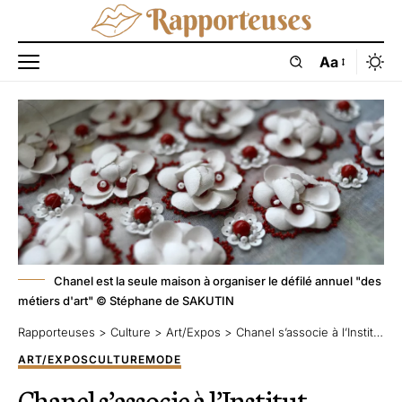
Aa
Chanel est la seule maison à organiser le défilé annuel "des
métiers d'art" © Stéphane de SAKUTIN
Rapporteuses
>
Culture
>
Art/Expos
>
Chanel s’associe à l’Institut Français de la Mode pour préserver les métiers d’art
ART/EXPOS
CULTURE
MODE
Chanel s’associe à l’Institut