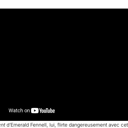
ent
d’Emerald Fennell, lui, flirte dangereusement avec cett