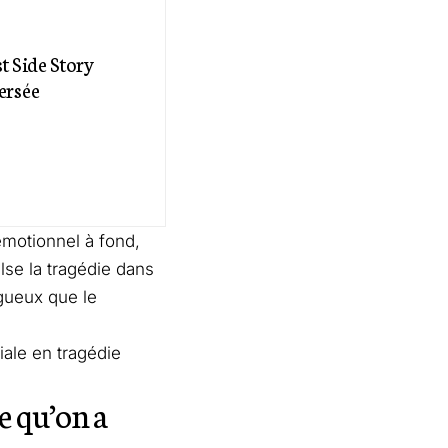
t Side Story
ersée
émotionnel à fond,
lse la tragédie dans
gueux que le
iale en tragédie
le qu’on a