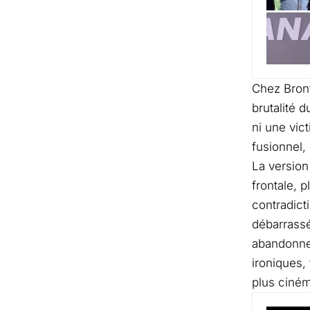
Chez Bront
brutalité 
ni une vic
fusionnel,
La version
frontale, p
contradict
débarrassé
abandonne 
ironiques,
plus ciné