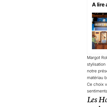
A lire
Margot Rob
stylisatio
notre prés
matériau br
Ce choix v
sentimenta
Les Ha