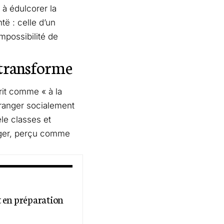
e à édulcorer la
të : celle d’un
impossibilité de
e transforme
crit comme « à la
ranger socialement
le classes et
anger, perçu comme
t en préparation