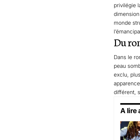
privilégie 
dimension 
monde struc
l’émancipa
Du rom
Dans le rom
peau sombr
exclu, plu
apparences
différent, 
A lire