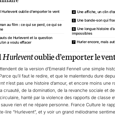
Hurlevent oublie d’emporter le vent
Une affiche, un clin d’
Une bande-son qui fra
an au film : ce qui se perd, ce qui se
Une longue histoire d’
me
impossibles
auts de Hurlevent et la question
Hurler encore, mais au
u’on a voulu effacer
d
Hurlevent
oublie d’emporter le vent
ttendent de la version d’Emerald Fennell une simple histo
Parce qu’il faut le redire, et que le malentendu dure dep
ent
n’est pas une histoire d’amour, et encore moins une 
a cruauté, de la domination, de la revanche sociale et de
 circulaire, hanté par la violence des rapports de classe e
 sauve rien et ne répare personne.
France Culture
le rapp
e-lire “Hurlevent”
, et y voir un grand mélodrame sentimen