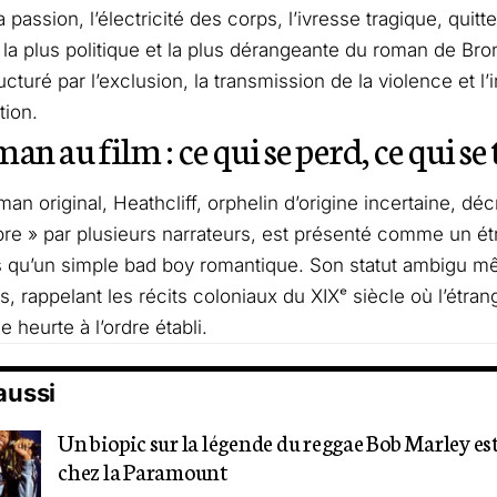
la passion, l’électricité des corps, l’ivresse tragique, quitt
la plus politique et la plus dérangeante du roman de Bron
turé par l’exclusion, la transmission de la violence et l’
tion.
an au film : ce qui se perd, ce qui s
an original, Heathcliff, orphelin d’origine incertaine, dé
e » par plusieurs narrateurs, est présenté comme un ét
s qu’un simple bad boy romantique. Son statut ambigu mê
, rappelant les récits coloniaux du XIXᵉ siècle où l’étr
se heurte à l’ordre établi.
 aussi
Un biopic sur la légende du reggae Bob Marley es
chez la Paramount