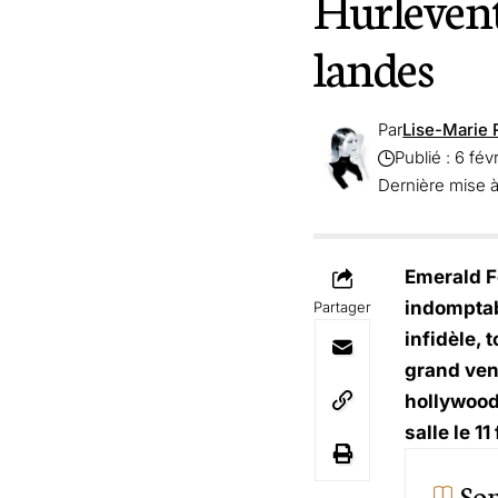
Hurlevent,
landes
Par
Lise-Marie 
Publié : 6 fév
Dernière mise à
Emerald F
indomptabl
Partager
infidèle, 
grand ven
hollywood
salle le 1
So