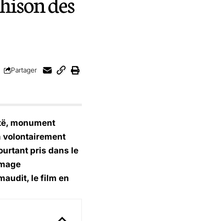
ahison des
Partager
të, monument
on volontairement
ourtant pris dans le
image
audit, le film en