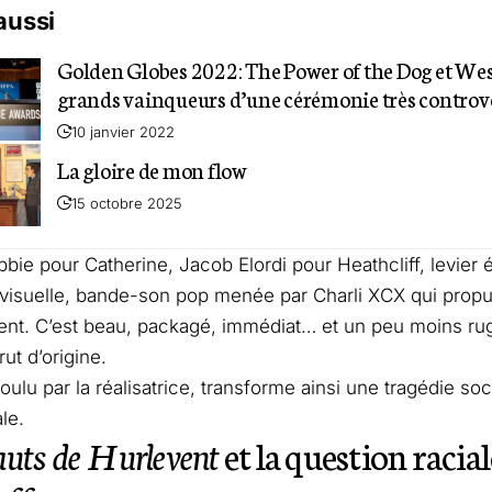
 aussi
Golden Globes 2022: The Power of the Dog et Wes
grands vainqueurs d’une cérémonie très controv
10 janvier 2022
La gloire de mon flow
15 octobre 2025
bie pour Catherine, Jacob Elordi pour Heathcliff, levier 
n visuelle, bande-son pop menée par Charli XCX qui propu
ent. C’est beau, packagé, immédiat… et un peu moins ru
ut d’origine.
oulu par la réalisatrice, transforme ainsi une tragédie soc
le.
uts de Hurlevent
et la question racia