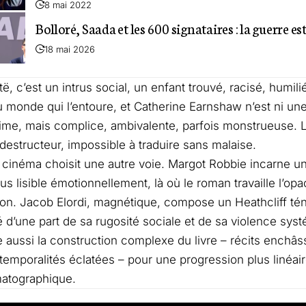
8 mai 2022
Bolloré, Saada et les 600 signataires : la guerre es
18 mai 2026
ë, c’est un intrus social, un enfant trouvé, racisé, humili
du monde qui l’entoure, et Catherine Earnshaw n’est ni u
time, mais complice, ambivalente, parfois monstrueuse. L
 destructeur, impossible à traduire sans malaise.
 cinéma choisit une autre voie. Margot Robbie incarne u
lus lisible émotionnellement, là où le roman travaille l’opac
ion. Jacob Elordi, magnétique, compose un Heathcliff té
 d’une part de sa rugosité sociale et de sa violence syst
aussi la construction complexe du livre – récits enchâs
 temporalités éclatées – pour une progression plus linéai
matographique.