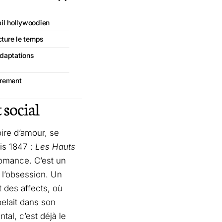
œil hollywoodien
cture le temps
adaptations
trement
 social
ire d’amour, se
uis 1847 :
Les Hauts
romance. C’est un
 l’obsession. Un
t des affects, où
elait dans son
tal, c’est déjà le