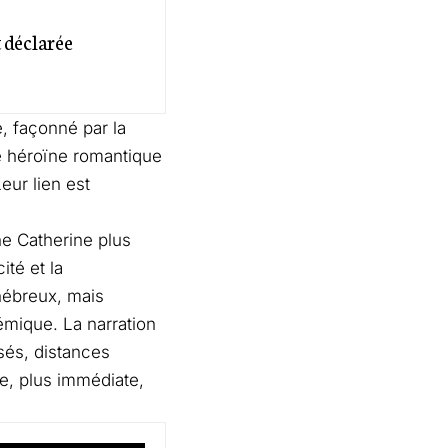
t déclarée
é, façonné par la
ne héroïne romantique
eur lien est
ne Catherine plus
ité et la
nébreux, mais
émique. La narration
sés, distances
re, plus immédiate,