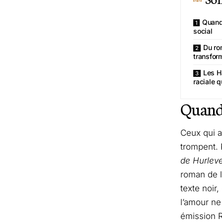
Quand 
social
Du rom
transfor
Les H
raciale q
Quan
Ceux qui a
trompent. 
de Hurlev
roman de l
texte noir,
l’amour ne
émission
R