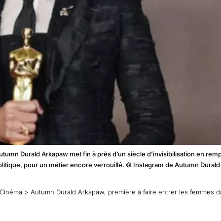
tumn Durald Arkapaw met fin à près d’un siècle d’invisibilisation en remp
 politique, pour un métier encore verrouillé. © Instagram de Autumn Dural
Cinéma
>
Autumn Durald Arkapaw, première à faire entrer les femmes d