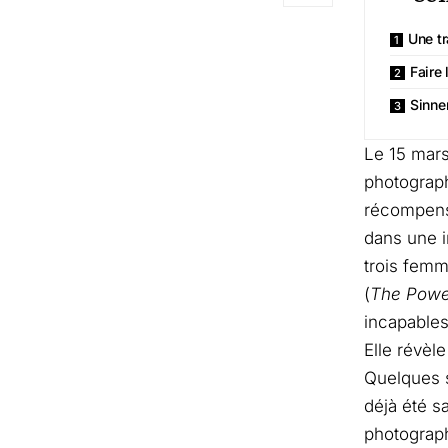
Une tr
Faire 
Sinner
Le 15 mars
photograp
récompensé
dans une i
trois femm
(
The Powe
incapables
Elle révèle
Quelques s
déjà été s
photograph