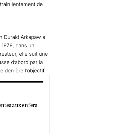
train lentement de
mn Durald Arkapaw a
n 1979, dans un
éateur, elle suit une
passe d’abord par la
 derrière l’objectif.
entes aux enfers