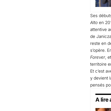
Ses débuts
Alto
en 201
attentive 
de Janicza
reste en 
s’opère. E
Forever
, e
territoire
Et c’est a
y devient
pensés pou
A lire