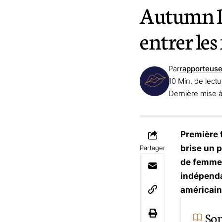
Autumn Du
entrer le
Par
rapporteus
10 Min. de lectu
Dernière mise à
Première 
brise un p
Partager
de femmes
indépenda
américain
So