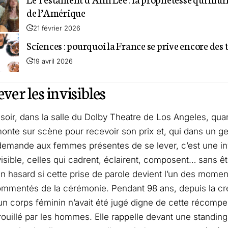
de l’Amérique
21 février 2026
Sciences : pourquoi la France se prive encore des
19 avril 2026
ever les invisibles
oir, dans la salle du Dolby Theatre de Los Angeles, qu
nte sur scène pour recevoir son prix et, qui dans un ge
 demande aux femmes présentes de se lever, c’est une inv
invisible, celles qui cadrent, éclairent, composent… sans 
un hasard si cette prise de parole devient l’un des moment
ommentés de la cérémonie. Pendant 98 ans, depuis la cr
n corps féminin n’avait été jugé digne de cette récomp
rouillé par les hommes. Elle rappelle devant une standing