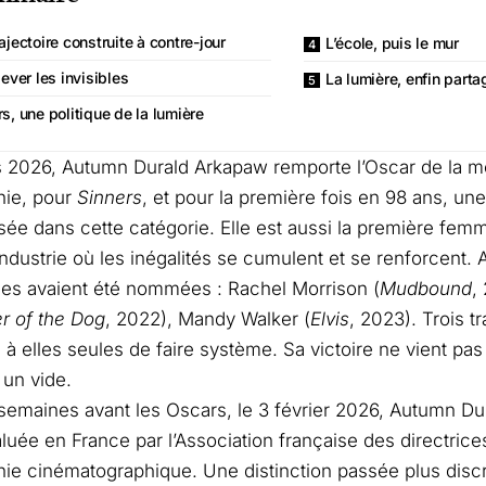
ajectoire construite à contre-jour
L’école, puis le mur
lever les invisibles
La lumière, enfin parta
s, une politique de la lumière
 2026, Autumn Durald Arkapaw remporte l’Oscar de la me
hie, pour
Sinners
, et pour la première fois en 98 ans, u
e dans cette catégorie. Elle est aussi la première femme
ndustrie où les inégalités se cumulent et se renforcent. A
es avaient été nommées : Rachel Morrison (
Mudbound
,
r of the Dog
, 2022), Mandy Walker (
Elvis
, 2023). Trois tr
 à elles seules de faire système. Sa victoire ne vient p
 un vide.
emaines avant les Oscars, le 3 février 2026, Autumn Du
aluée en France par l’Association française des directrices
ie cinématographique. Une distinction passée plus disc