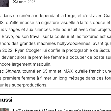
3 mars 2026
 dans un cinéma indépendant la forge, et c’est avec Gi
3, qu’elle impose sa signature visuelle à la fois douce e
aux visages et aux silences. Elle poursuit avec des projet
 Bravo, où son travail sur la couleur et les textures est 
dehors des grandes machines hollywoodiennes, avant qu
n 2022, Ryan Coogler lui confie la photographie de
Black
t devient alors la première femme à occuper ce poste sur
 encore largement masculin.
vec
Sinners
, tourné en 65 mm et IMAX, qu’elle franchit une
 la première femme à filmer un long métrage dans ces f
r les superproductions.
 aussi
Le Testament d’Ann Lee : la prophétesse qui murm