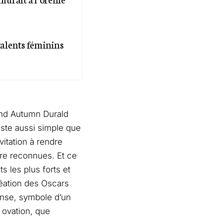
 talents féminins
and Autumn Durald
ste aussi simple que
itation à rendre
être reconnues. Et ce
s les plus forts et
éation des Oscars
ense, symbole d’un
 ovation, que