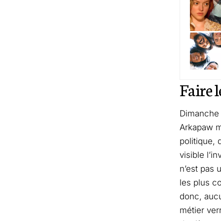
Faire l
Dimanche s
Arkapaw mo
politique,
visible l’
n’est pas 
les plus c
donc, aucu
métier ver