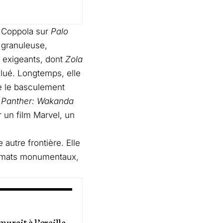
a Coppola sur
Palo
t granuleuse,
s exigeants, dont
Zola
salué. Longtemps, elle
e le basculement
 Panther: Wakanda
 un film Marvel, un
 autre frontière. Elle
ormats monumentaux,
urait à l’oreille