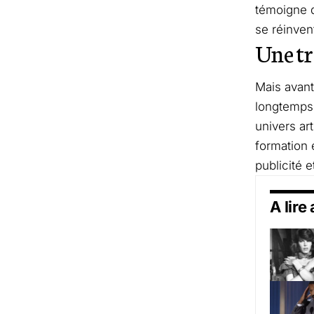
témoigne d
se réinven
Une tr
Mais avant
longtemps 
univers ar
formation e
publicité e
A lire