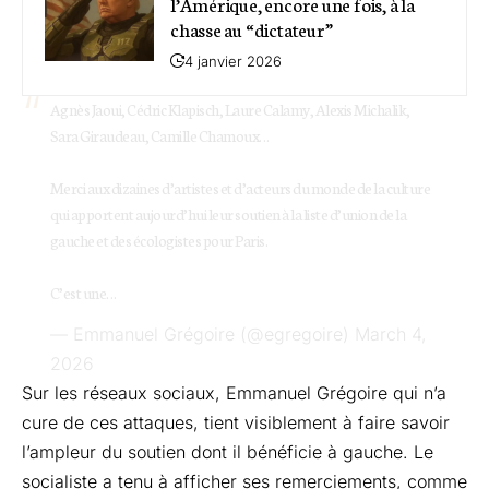
l’Amérique, encore une fois, à la
chasse au “dictateur”
4 janvier 2026
Agnès Jaoui, Cédric Klapisch, Laure Calamy, Alexis Michalik,
Sara Giraudeau, Camille Chamoux…
Merci aux dizaines d’artistes et d’acteurs du monde de la culture
qui apportent aujourd’hui leur soutien à la liste d’union de la
gauche et des écologistes pour Paris.
C’est une…
— Emmanuel Grégoire (@egregoire)
March 4,
2026
Sur les réseaux sociaux, Emmanuel Grégoire qui n’a
cure de ces attaques, tient visiblement à faire savoir
l’ampleur du soutien dont il bénéficie à gauche. Le
socialiste a tenu à afficher ses remerciements, comme