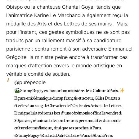
Obispo ou la chanteuse Chantal Goya, tandis que
l’animatrice Karine Le Marchand a également reçu la
médaille des Arts et des Lettres de ses mains . Mais,
pour l’instant, ces gestes symboliques ne se sont pas
traduits par un ralliement massif à sa candidature
parisienne : contrairement à son adversaire Emmanuel
Grégoire, la ministre peine encore à transformer ces
marques d’attention envers le monde artistique en
véritable comité de soutien.
@purepeople
Stomy Bugsy est honoré au ministère de la Culture à Paris.
Figure emblématique du rap français et acteur, Gilles Duarte a
été élevé au rang de Chevalier de l’Ordre des Arts et des Lettres.
L’insigne lui a été remis lors d’une cérémonie officielle vendredi
30 janvier, réunissant de nombreuses personnalités du monde
culturel et médiatique, ainsi que ses proches, à Paris.
#StomyBugsy
#RachidaDati
#Culture
#Paris
#AbacaPress