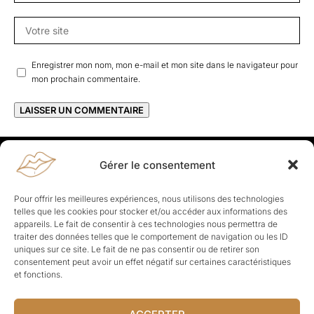
Enregistrer mon nom, mon e-mail et mon site dans le navigateur pour
mon prochain commentaire.
Gérer le consentement
Rapporteuses
À propos de Rapporteuses :
Rapporteuses, c’est l’histoire de
Pour offrir les meilleures expériences, nous utilisons des technologies
Parisiennes, bien dans leurs baskets qui aiment rapporter ce qui leur
telles que les cookies pour stocker et/ou accéder aux informations des
cause, leur apporte et leur rapporte !
appareils. Le fait de consentir à ces technologies nous permettra de
traiter des données telles que le comportement de navigation ou les ID
Les Topics
uniques sur ce site. Le fait de ne pas consentir ou de retirer son
Société
Politique
Business
Culture
Sport
consentement peut avoir un effet négatif sur certaines caractéristiques
Lifestyle
Beauté
Santé
et fonctions.