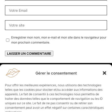
Enregistrer mon nom, mon e-mail et mon site dans le navigateur pour
mon prochain commentaire.
Gérer le consentement
Rapporteuses
À propos de Rapporteuses :
Rapporteuses, c’est l’histoire de
Pour offrir les meilleures expériences, nous utilisons des technologies
Parisiennes, bien dans leurs baskets qui aiment rapporter ce qui leur
telles que les cookies pour stocker et/ou accéder aux informations des
cause, leur apporte et leur rapporte !
appareils. Le fait de consentir à ces technologies nous permettra de
traiter des données telles que le comportement de navigation ou les ID
Les Topics
uniques sur ce site. Le fait de ne pas consentir ou de retirer son
Société
Politique
Business
Culture
Sport
consentement peut avoir un effet négatif sur certaines caractéristiques