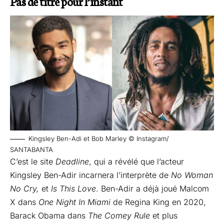
Pas de titre pour l’instant
Kingsley Ben-Adi et Bob Marley © Instagram/
SANTABANTA
C’est le site
Deadline
, qui a révélé que l’acteur
Kingsley Ben-Adir incarnera l’interprète de
No Woman
No Cry
,
et
Is This Love
. Ben-Adir a déjà joué Malcom
X dans
One Night In Miami
de Regina King en 2020,
Barack Obama dans
The Comey Rule
et plus