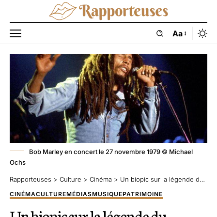
Aa
Bob Marley en concert le 27 novembre 1979 © Michael
Ochs
Rapporteuses
>
Culture
>
Cinéma
>
Un biopic sur la légende du reggae Bob Marley est en préparation chez la Paramount
CINÉMA
CULTURE
MÉDIAS
MUSIQUE
PATRIMOINE
Un biopic sur la légende du