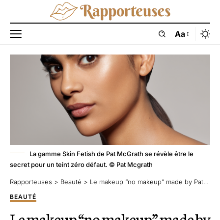
Aa
La gamme Skin Fetish de Pat McGrath se révèle être le
secret pour un teint zéro défaut. © Pat Mcgrath
Rapporteuses
>
Beauté
>
Le makeup “no makeup” made by Pat Mcgrath
BEAUTÉ
Le makeup “no makeup” made by