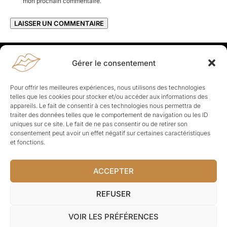
mon prochain commentaire.
Gérer le consentement
Rapporteuses
À propos de Rapporteuses :
Rapporteuses, c’est l’histoire de
Pour offrir les meilleures expériences, nous utilisons des technologies
Parisiennes, bien dans leurs baskets qui aiment rapporter ce qui leur
telles que les cookies pour stocker et/ou accéder aux informations des
cause, leur apporte et leur rapporte !
appareils. Le fait de consentir à ces technologies nous permettra de
traiter des données telles que le comportement de navigation ou les ID
Les Topics
uniques sur ce site. Le fait de ne pas consentir ou de retirer son
Société
Politique
Business
Culture
Sport
consentement peut avoir un effet négatif sur certaines caractéristiques
Lifestyle
Beauté
Santé
et fonctions.
ACCEPTER
© Rapporteuses.com.
REFUSER
Tous droits réservés.
VOIR LES PRÉFÉRENCES