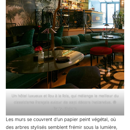
Un hôtel luxueux et fou à la fois, qui mélange le meilleur du
classicisme français autour de sept décors inattendus. ©
Paris J’Adore
Les murs se couvrent d’un papier peint végétal, où
des arbres stylisés semblent frémir sous la lumière,