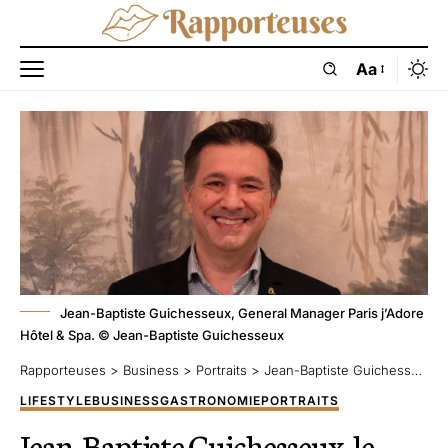
Aa
Jean-Baptiste Guichesseux, General Manager Paris j’Adore
Hôtel & Spa. © Jean-Baptiste Guichesseux
Rapporteuses
>
Business
>
Portraits
>
Jean-Baptiste Guichesseux, le service comme signature
LIFESTYLE
BUSINESS
GASTRONOMIE
PORTRAITS
Jean-Baptiste Guichesseux, le