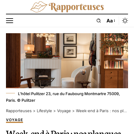
Aa
L'hôtel Pulitzer 23, rue du Faubourg Montmartre 75009,
Paris. © Pulitzer
Rapporteuses
>
Lifestyle
>
Voyage
>
Week-end à Paris : nos planques de luxe pour flâner stylé
VOYAGE
Week-end à Paris : nos planques