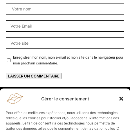
Enregistrer mon nom, mon e-mail et mon site dans le navigateur pour
mon prochain commentaire.
Gérer le consentement
Rapporteuses
À propos de Rapporteuses :
Rapporteuses, c’est l’histoire de
Pour offrir les meilleures expériences, nous utilisons des technologies
Parisiennes, bien dans leurs baskets qui aiment rapporter ce qui leur
telles que les cookies pour stocker et/ou accéder aux informations des
cause, leur apporte et leur rapporte !
appareils. Le fait de consentir à ces technologies nous permettra de
traiter des données telles que le comportement de navigation ou les ID
Les Topics