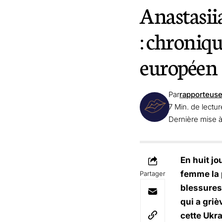
Anastasiia
: chroniq
européen
Par
rapporteus
7 Min. de lectur
Dernière mise à 
En huit jo
femme la 
Partager
blessures 
qui a gri
cette Ukra