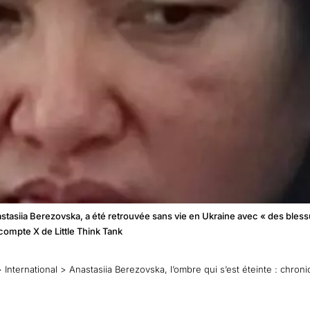
tasiia Berezovska, a été retrouvée sans vie en Ukraine avec « des blessur
compte X de Little Think Tank
>
International
>
Anastasiia Berezovska, l’ombre qui s’est éteinte : chronique d’une femm