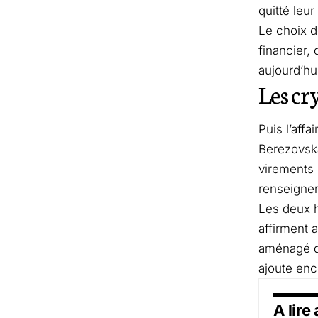
quitté leu
Le choix d
financier,
aujourd’hu
Les cr
Puis l’aff
Berezovska
virements 
renseignem
Les deux h
affirment 
aménagé qu
ajoute enc
A lire