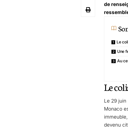
de rensei
ressemble 
So
Le col
Une f
Au ce
Le coli
Le 29 juin
Monaco est
immeuble, 
devenu cit