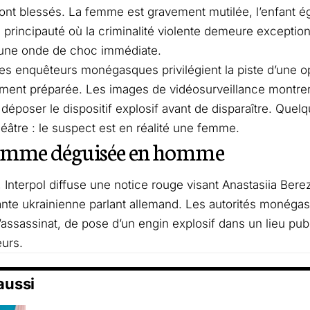
sont blessés. La femme est gravement mutilée, l’enfant 
 principauté où la criminalité violente demeure exceptionne
une onde de choc immédiate.
 les enquêteurs monégasques privilégient la piste d’une o
ent préparée. Les images de vidéosurveillance montren
déposer le dispositif explosif avant de disparaître. Quelq
éâtre : le suspect est en réalité une femme.
emme déguisée en homme
t, Interpol diffuse une notice rouge visant Anastasiia Ber
ante ukrainienne parlant allemand. Les autorités monéga
d’assassinat, de pose d’un engin explosif dans un lieu publ
eurs.
 aussi