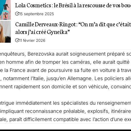
Lola Cosmetics : le Brésil à la rescousse de vos bou
15 septembre 2025
Camille Derveaux-Ringot : “On m’a dit que c’était
alors j’ai créé Gyneika”
11 février 2026
enquêteurs, Berezovska aurait soigneusement préparé so
n homme afin de tromper les caméras, elle aurait quitté
de la France avant de poursuivre sa fuite en voiture à tra
 notamment l’Italie, jusqu’en Allemagne. Les policiers a
onnent rapidement son domicile et son véhicule, convaincu
intrigue immédiatement les spécialistes du renseignement 
impliquant reconnaissance préalable, explosifs, itinéraire 
ale, paraît difficilement compatible avec l’action d’une e