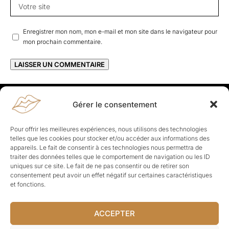
Enregistrer mon nom, mon e-mail et mon site dans le navigateur pour
mon prochain commentaire.
Gérer le consentement
Rapporteuses
À propos de Rapporteuses :
Rapporteuses, c’est l’histoire de
Pour offrir les meilleures expériences, nous utilisons des technologies
Parisiennes, bien dans leurs baskets qui aiment rapporter ce qui leur
telles que les cookies pour stocker et/ou accéder aux informations des
cause, leur apporte et leur rapporte !
appareils. Le fait de consentir à ces technologies nous permettra de
traiter des données telles que le comportement de navigation ou les ID
Les Topics
uniques sur ce site. Le fait de ne pas consentir ou de retirer son
Société
Politique
Business
Culture
Sport
consentement peut avoir un effet négatif sur certaines caractéristiques
Lifestyle
Beauté
Santé
et fonctions.
ACCEPTER