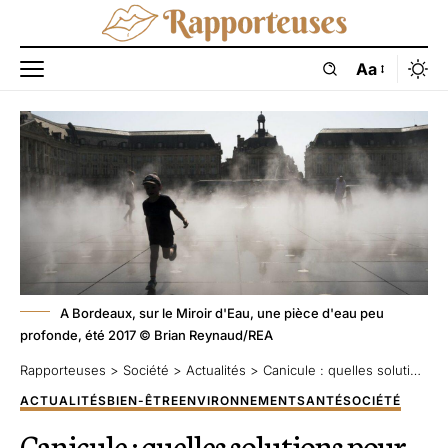
Aa
A Bordeaux, sur le Miroir d'Eau, une pièce d'eau peu
profonde, été 2017 © Brian Reynaud/REA
Rapporteuses
>
Société
>
Actualités
>
Canicule : quelles solutions pour préserver les villes de la surchauffe ?
ACTUALITÉS
BIEN-ÊTRE
ENVIRONNEMENT
SANTÉ
SOCIÉTÉ
Canicule : quelles solutions pour