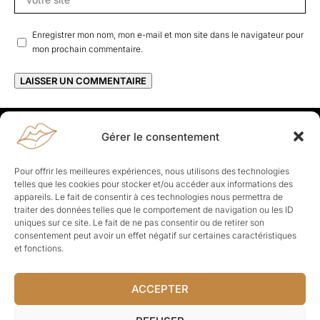
Enregistrer mon nom, mon e-mail et mon site dans le navigateur pour
mon prochain commentaire.
Gérer le consentement
Rapporteuses
À propos de Rapporteuses :
Rapporteuses, c’est l’histoire de
Pour offrir les meilleures expériences, nous utilisons des technologies
Parisiennes, bien dans leurs baskets qui aiment rapporter ce qui leur
telles que les cookies pour stocker et/ou accéder aux informations des
cause, leur apporte et leur rapporte !
appareils. Le fait de consentir à ces technologies nous permettra de
traiter des données telles que le comportement de navigation ou les ID
Les Topics
uniques sur ce site. Le fait de ne pas consentir ou de retirer son
Société
Politique
Business
Culture
Sport
consentement peut avoir un effet négatif sur certaines caractéristiques
Lifestyle
Beauté
Santé
et fonctions.
ACCEPTER
© Rapporteuses.com.