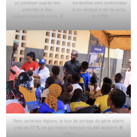
un plaidoyer auprès des
les familles sont confrontées
autorités et des
à un manque cruel de soins.
professionnels de santé. ©
© APIPD
APIPD
Dans certaines régions, le taux de portage du gène atteint
près de 27 %, ce qui illustre l’ampleur du défi sanitaire. ©
APIPD