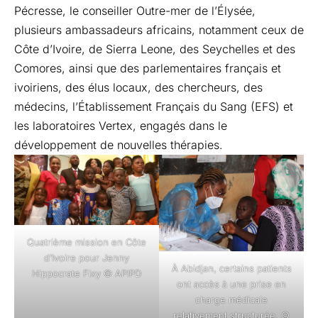
Pécresse, le conseiller Outre-mer de l’Élysée,
plusieurs ambassadeurs africains, notamment ceux de
Côte d’Ivoire, de Sierra Leone, des Seychelles et des
Comores, ainsi que des parlementaires français et
ivoiriens, des élus locaux, des chercheurs, des
médecins, l’Établissement Français du Sang (EFS) et
les laboratoires Vertex, engagés dans le
développement de nouvelles thérapies.
Quatrième mission en Côte
d’Ivoire pour Jenny
À Abidjan, certains patients
Hippocrate Fixy © APIPD
ont accès à une prise en
charge médicale
relativement structurée. ©