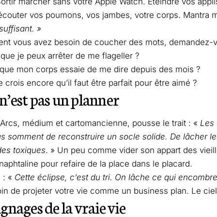
Sortir marcher sans votre Apple Watch. Éteindre vos appli
écouter vos poumons, vos jambes, votre corps. Mantra m
suffisant. »
ment vous avez besoin de coucher des mots, demandez-vo
que je peux arrêter de me flageller ?
 que mon corps essaie de me dire depuis des mois ?
 crois encore qu’il faut être parfait pour être aimé ?
 n’est pas un planner
rcs, médium et cartomancienne, pousse le trait : «
Les 
s somment de reconstruire un socle solide. De lâcher les
des toxiques
. » Un peu comme vider son appart des vieill
naphtaline pour refaire de la place dans le placard.
 : «
Cette éclipse, c’est du tri. On lâche ce qui encombre,
in de projeter votre vie comme un business plan. Le ciel 
nages de la vraie vie