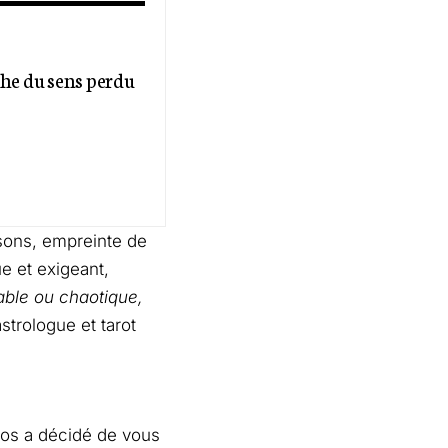
he du sens perdu
sons, empreinte de
ue et exigeant,
able ou chaotique,
astrologue et tarot
mos a décidé de vous