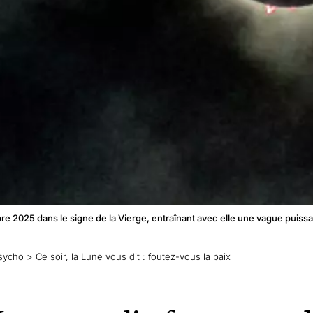
bre 2025 dans le signe de la Vierge, entraînant avec elle une vague puis
sycho
>
Ce soir, la Lune vous dit : foutez-vous la paix