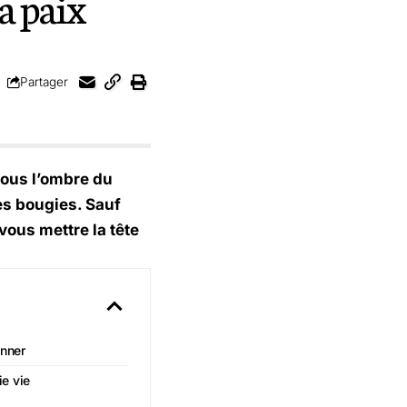
la paix
Partager
sous l’ombre du
ses bougies. Sauf
 vous mettre la tête
anner
e vie