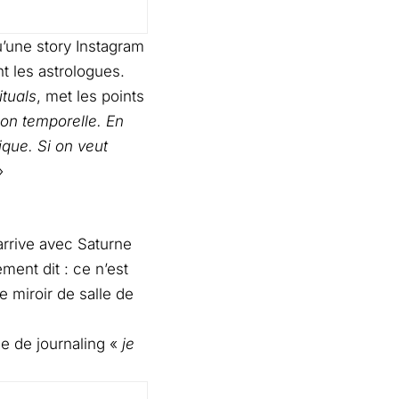
u’une story Instagram
nt les astrologues.
ituals
, met les points
ion temporelle. En
ique. Si on veut
»
 arrive avec Saturne
ment dit : ce n’est
e miroir de salle de
e de journaling «
je