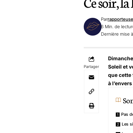
Ce soir, la
Par
rapporteus
6 Min. de lectu
Dernière mise 
Dimanche 
Soleil et 
Partager
que cette 
à l’enver
So
Pas d
Les s