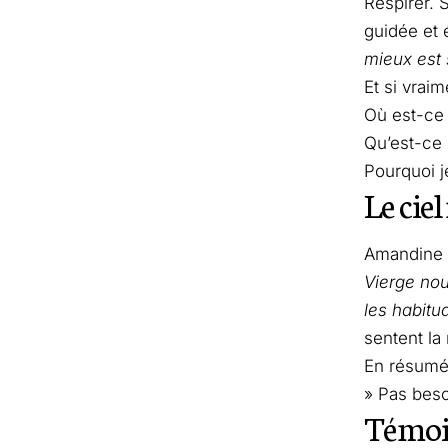
Respirer. 
guidée et 
mieux est 
Et si vrai
Où est-ce 
Qu’est-ce
Pourquoi je
Le ciel
Amandine A
Vierge nou
les habitu
sentent la 
En résumé
» Pas beso
Témoig