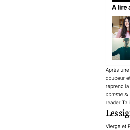
A lire
Après une 
douceur et
reprend la
comme si n
reader Tali
Les sig
Vierge et 