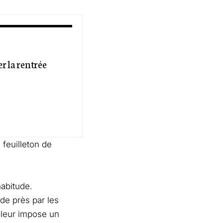
r la rentrée
 feuilleton de
habitude.
de près par les
 leur impose un