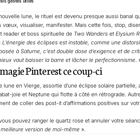
ais gestes utiles
ouvelle lune, le rituel est devenu presque aussi banal q
 vœux, visualiser, manifester. Mais cette fois, stop, dise
ot reader et boss spirituelle de
Two Wanders
et
Elysium R
«
L’énergie des éclipses est instable, comme une distors
posée à Saturne, c’est double dose d’exigence et de crit
mieux vaut baisser la barre et lâcher le perfectionnisme
. 
 magie Pinterest ce coup-ci
e lune en Vierge, assortie d’une éclipse solaire partielle,
bat-joie et Neptune qui flotte à côté en rétrograde. Autre
ent de coller des post-it d’affirmations positives sur votr
vous pouvez ranger le quartz rose et annuler votre séanc
a meilleure version de moi-même
».