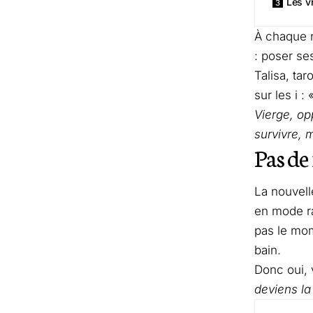
Les vr
À chaque n
: poser ses
Talisa, tar
sur les i : 
Vierge, op
survivre, 
Pas de
La nouvell
en mode ra
pas le mom
bain.
Donc oui, 
deviens l