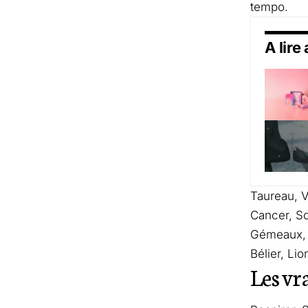
tempo.
A lire
Taureau, V
Cancer, Sc
Gémeaux, B
Bélier, Li
Les vra