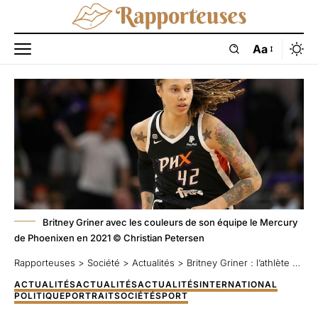
Aa
Britney Griner avec les couleurs de son équipe le Mercury
de Phoenixen en 2021 © Christian Petersen
Rapporteuses
>
Société
>
Actualités
>
Britney Griner : l’athlète qui revenait du froid
ACTUALITÉS
ACTUALITÉS
ACTUALITÉS
INTERNATIONAL
POLITIQUE
PORTRAIT
SOCIÉTÉ
SPORT