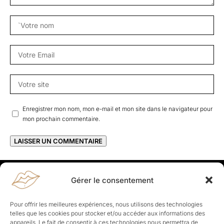
Enregistrer mon nom, mon e-mail et mon site dans le navigateur pour
mon prochain commentaire.
Gérer le consentement
Rapporteuses
À propos de Rapporteuses :
Rapporteuses, c’est l’histoire de
Pour offrir les meilleures expériences, nous utilisons des technologies
Parisiennes, bien dans leurs baskets qui aiment rapporter ce qui leur
telles que les cookies pour stocker et/ou accéder aux informations des
cause, leur apporte et leur rapporte !
appareils. Le fait de consentir à ces technologies nous permettra de